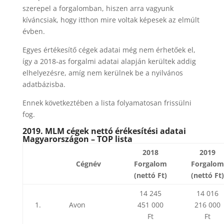
szerepel a forgalomban, hiszen arra vagyunk
kíváncsiak, hogy itthon mire voltak képesek az elmúlt
évben.
Egyes értékesítő cégek adatai még nem érhetőek el,
így a 2018-as forgalmi adatai alapján kerültek addig
elhelyezésre, amíg nem kerülnek be a nyilvános
adatbázisba.
Ennek következtében a lista folyamatosan frissülni
fog.
2019. MLM cégek nettó érékesítési adatai
Magyarországon – TOP lista
2018
2019
Cégnév
Forgalom
Forgalom
(nettó Ft)
(nettó Ft)
14 245
14 016
1.
Avon
451 000
216 000
Ft
Ft