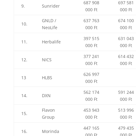
687 908
697 581
9.
Sunrider
000 Ft
000 Ft
GNLD /
637 763
674 100
10.
NeoLife
000 Ft
000 Ft
397 515
631 043
11.
Herbalife
000 Ft
000 Ft
377 241
614 432
12.
NICS
000 Ft
000 Ft
626 997
13
HLBS
000 Ft
562 174
591 244
14.
DXN
000 Ft
000 Ft
Flavon
453 943
513 996
15.
Group
000 Ft
000 Ft
447 165
479 435
16.
Morinda
000 Ft
000 Ft