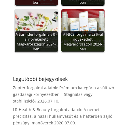
ben
ben
A Sunrider forgalma 9%-
A NICS forgalma 23%-al
al növekedett
növekedett
Magyarországon 2024-
Magyarországon 2024-
ben
ben
Legutóbbi bejegyzések
Zepter forgalmi adatok: Prémium kategória a változó
gazdasági környezetben – Stagnálás vagy
stabilizáció?
2026.07.10.
LR Health & Beauty forgalmi adatok: A német
precizitás, a hazai hullámvasút és a háttérben zajló
pénzügyi manőverek
2026.07.09.