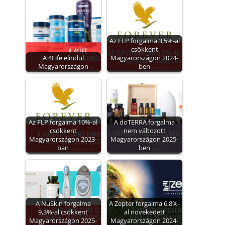
Az FLP forgalma 3,5%-al
csökkent
A 4Life elindul
Magyarországon 2024-
Magyarországon
ben
Az FLP forgalma 10%-al
A doTERRA forgalma
csökkent
nem változott
Magyarországon 2023-
Magyarországon 2025-
ban
ben
A NuSkin forgalma
A Zepter forgalma 6,8%-
9,3%-al csökkent
al növekedett
Magyarországon 2025-
Magyarországon 2024-