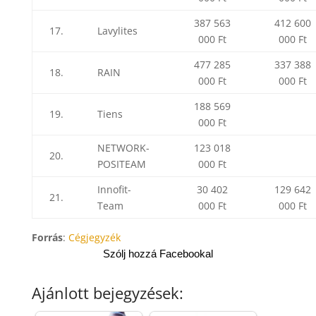
387 563
412 600
17.
Lavylites
000 Ft
000 Ft
477 285
337 388
18.
RAIN
000 Ft
000 Ft
188 569
19.
Tiens
000 Ft
NETWORK-
123 018
20.
POSITEAM
000 Ft
Innofit-
30 402
129 642
21.
Team
000 Ft
000 Ft
Forrás
:
Cégjegyzék
Szólj hozzá Facebookal
Ajánlott bejegyzések: