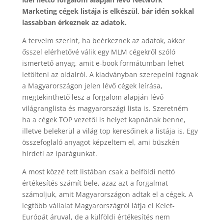
Marketing cégek listája is elkészül, bár idén sokkal
lassabban érkeznek az adatok.
A terveim szerint, ha beérkeznek az adatok, akkor
ősszel elérhetővé válik egy MLM cégekről szóló
ismertető anyag, amit e-book formátumban lehet
letölteni az oldalról. A kiadványban szerepelni fognak
a Magyarországon jelen lévő cégek leírása,
megtekinthető lesz a forgalom alapján lévő
világranglista és magyarországi lista is. Szeretném
ha a cégek TOP vezetői is helyet kapnának benne,
illetve belekerül a világ top keresőinek a listája is. Egy
összefoglaló anyagot képzeltem el, ami büszkén
hirdeti az iparágunkat.
A most közzé tett listában csak a belföldi nettó
értékesítés számít bele, azaz azt a forgalmat
számoljuk, amit Magyarországon adtak el a cégek. A
legtöbb vállalat Magyarországról látja el Kelet-
Európát áruval, de a külföldi értékesítés nem