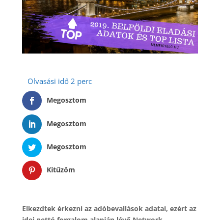
Megosztom
Megosztom
Megosztom
Kitűzöm
Elkezdtek érkezni az adóbevallások adatai, ezért az
idei nettó forgalom alapján lévő Network