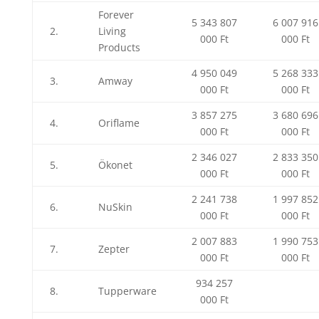
Forever
5 343 807
6 007 916
2.
Living
000 Ft
000 Ft
Products
4 950 049
5 268 333
3.
Amway
000 Ft
000 Ft
3 857 275
3 680 696
4.
Oriflame
000 Ft
000 Ft
2 346 027
2 833 350
5.
Ökonet
000 Ft
000 Ft
2 241 738
1 997 852
6.
NuSkin
000 Ft
000 Ft
2 007 883
1 990 753
7.
Zepter
000 Ft
000 Ft
934 257
8.
Tupperware
000 Ft