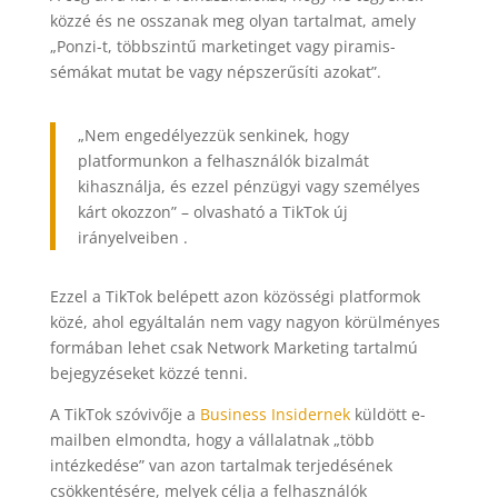
közzé és ne osszanak meg olyan tartalmat, amely
„Ponzi-t, többszintű marketinget vagy piramis-
sémákat mutat be vagy népszerűsíti azokat”.
„Nem engedélyezzük senkinek, hogy
platformunkon a felhasználók bizalmát
kihasználja, és ezzel pénzügyi vagy személyes
kárt okozzon” – olvasható a TikTok új
irányelveiben .
Ezzel a TikTok belépett azon közösségi platformok
közé, ahol egyáltalán nem vagy nagyon körülményes
formában lehet csak Network Marketing tartalmú
bejegyzéseket közzé tenni.
A TikTok szóvivője a
Business Insidernek
küldött e-
mailben elmondta, hogy a vállalatnak „több
intézkedése” van azon tartalmak terjedésének
csökkentésére, melyek célja a felhasználók