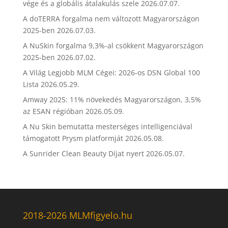
vége és a globális átalakulás szele
2026.07.07.
A doTERRA forgalma nem változott Magyarországon
2025-ben
2026.07.03.
A NuSkin forgalma 9,3%-al csökkent Magyarországon
2025-ben
2026.07.02.
A Világ Legjobb MLM Cégei: 2026-os DSN Global 100
Lista
2026.05.29.
Amway 2025: 11% növekedés Magyarországon, 3,5%
az ESAN régióban
2026.05.09.
A Nu Skin bemutatta mesterséges intelligenciával
támogatott Prysm platformját
2026.05.08.
A Sunrider Clean Beauty Díjat nyert
2026.05.07.
2018-2026 MLMfigyelo.hu