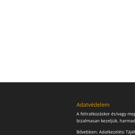
Adatvédelem
A feliratkozáskor és/vagy m
bizalmasan kezeljük, harmad
Bővebben:
Adatkezelési Tájé