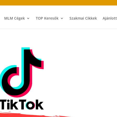
MLM Cégek
TOP Keresők
Szakmai Cikkek
Ajánlot