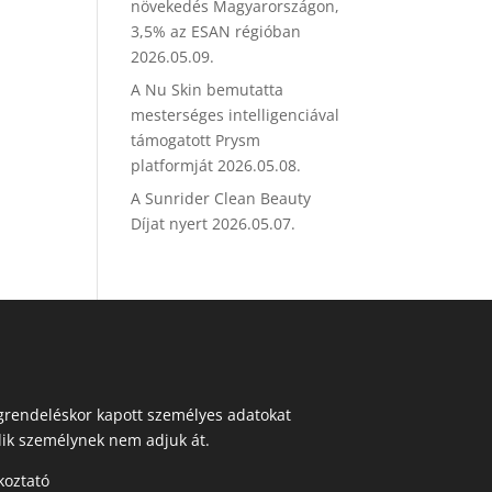
növekedés Magyarországon,
3,5% az ESAN régióban
2026.05.09.
A Nu Skin bemutatta
mesterséges intelligenciával
támogatott Prysm
platformját
2026.05.08.
A Sunrider Clean Beauty
Díjat nyert
2026.05.07.
egrendeléskor kapott személyes adatokat
ik személynek nem adjuk át.
koztató