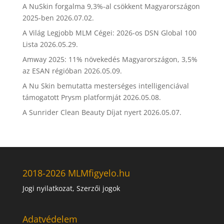
A NuSkin forgalma 9,3%-al csökkent Magyarországon
2025-ben
2026.07.02.
A Világ Legjobb MLM Cégei: 2026-os DSN Global 100
Lista
2026.05.29.
Amway 2025: 11% növekedés Magyarországon, 3,5%
az ESAN régióban
2026.05.09.
A Nu Skin bemutatta mesterséges intelligenciával
támogatott Prysm platformját
2026.05.08.
A Sunrider Clean Beauty Díjat nyert
2026.05.07.
2018-2026 MLMfigyelo.hu
Jogi nyilatkozat, Szerzői jogok
Adatvédelem