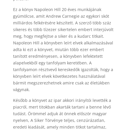
Ez a könyv Napoleon Hill 20 éves munkájának
gyümölcse, amit Andrew Carnegie az egykori skót
milliárdos felkérésére készített. A szerző több száz
sikeres és több tízezer sikertelen embert interjúvolt
meg, hogy megfejtse a siker és a kudarc titkait.
Napoleon Hill a könyvben leírt elvek alkalmazásával
adta ki ezt a könyvet, miután több ezer embert
tanított eredményesen, a könyvben lefektetett
alapelvekből egy tanfolyam keretében. A
tanfolyamon résztvevő kereskedők igazolták, hogy a
könyvben leírt elvek következetes használatával
bármit megszerezhetnek amire csak az életükben
vágynak.
Később a könyvet az ipar akkori irányítói levették a
piacról, mert titokban akarták tartani a benne lévő
tudást. Örömmel adjuk át önnek először magyar
nyelven, A Siker Törvénye teljes, cenzúrázatlan,
eredeti kiadását, amely minden titkot tartalmaz,