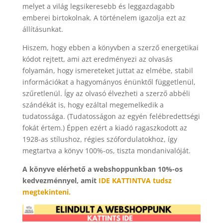
melyet a világ legsikeresebb és leggazdagabb
emberei birtokolnak. A történelem igazolja ezt az
állításunkat.
Hiszem, hogy ebben a könyvben a szerző energetikai
kódot rejtett, ami azt eredményezi az olvasás
folyamán, hogy ismereteket juttat az elmébe, stabil
információkat a hagyományos énünktől függetlenül,
szűretlenül. Így az olvasó élvezheti a szerző abbéli
szándékát is, hogy ezáltal megemelkedik a
tudatossága. (Tudatosságon az egyén felébredettségi
fokát értem.) Éppen ezért a kiadó ragaszkodott az
1928-as stílushoz, régies szófordulatokhoz, így
megtartva a könyv 100%-os, tiszta mondanivalóját.
A könyve elérhető a webshoppunkban 10%-os
kedvezménnyel, amit
IDE KATTINTVA tudsz
megtekinteni.