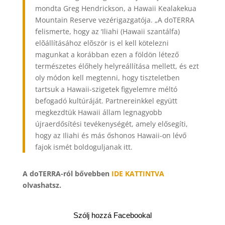
mondta Greg Hendrickson, a Hawaii Kealakekua
Mountain Reserve vezérigazgatója. „A doTERRA
felismerte, hogy az ‘Iliahi (Hawaii szantálfa)
elõállításához elõször is el kell kötelezni
magunkat a korábban ezen a földön létező
természetes élőhely helyreállítása mellett, és ezt
oly módon kell megtenni, hogy tiszteletben
tartsuk a Hawaii-szigetek figyelemre méltó
befogadó kultúráját. Partnereinkkel együtt
megkezdtük Hawaii állam legnagyobb
újraerdősítési tevékenységét, amely elősegíti,
hogy az Iliahi és más őshonos Hawaii-on lévő
fajok ismét boldoguljanak itt.
A doTERRA-ról bővebben
IDE KATTINTVA
olvashatsz.
Szólj hozzá Facebookal