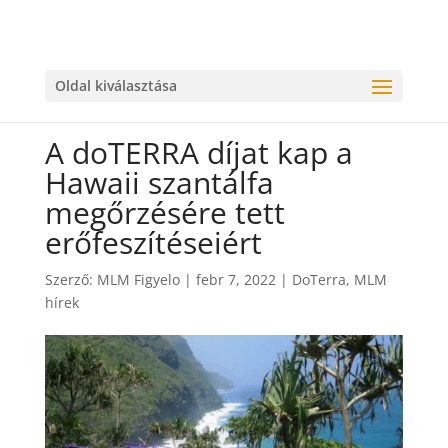
Oldal kiválasztása
A doTERRA díjat kap a
Hawaii szantálfa
megőrzésére tett
erőfeszítéseiért
Szerző:
MLM Figyelo
|
febr 7, 2022
|
DoTerra
,
MLM
hírek