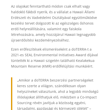
Az olajokat fenntartható módon csak elhalt vagy
haldokló fákból nyerik, és a vállalat a Hawaii Állami
Erdészeti és Vadvédelmi Osztályával együttműködve
kezelési tervet dolgozott ki az egészséges őshonos
erdő helyreállítására, valamint egy faiskola
létrehozására, amely hozzájárul Hawaii legnagyobb
újraerdősítési kezdeményezéséhez.
Ezen erőfeszítések elismeréseként a doTERRA-t a
2021-es SEAL Environmental Initiatives Award díjával
tüntették ki a Hawaii szigetén található Kealakekua
Mountain Reserve (KMR) erdőfelújítási munkáiért.
„Amikor a doTERRA beszerzési partnerségeket
keres szerte a világon, szándékosan olyan
helyszíneket választunk, ahol a legjobb minőségű
illóolajokat állíthatjuk elő, miközben a Co-Impact
Sourcing révén javítjuk a közösség egyéni,
társadalmi, gazdasági és környezeti jólétét” –