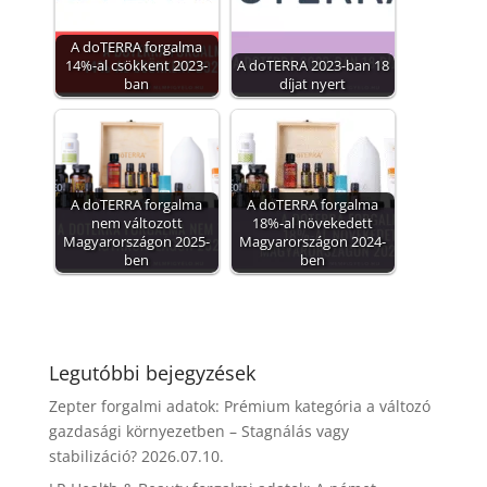
A doTERRA forgalma
14%-al csökkent 2023-
A doTERRA 2023-ban 18
ban
díjat nyert
A doTERRA forgalma
A doTERRA forgalma
nem változott
18%-al növekedett
Magyarországon 2025-
Magyarországon 2024-
ben
ben
Legutóbbi bejegyzések
Zepter forgalmi adatok: Prémium kategória a változó
gazdasági környezetben – Stagnálás vagy
stabilizáció?
2026.07.10.