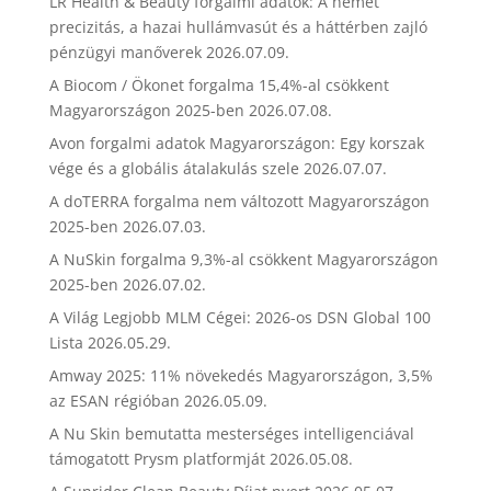
LR Health & Beauty forgalmi adatok: A német
precizitás, a hazai hullámvasút és a háttérben zajló
pénzügyi manőverek
2026.07.09.
A Biocom / Ökonet forgalma 15,4%-al csökkent
Magyarországon 2025-ben
2026.07.08.
Avon forgalmi adatok Magyarországon: Egy korszak
vége és a globális átalakulás szele
2026.07.07.
A doTERRA forgalma nem változott Magyarországon
2025-ben
2026.07.03.
A NuSkin forgalma 9,3%-al csökkent Magyarországon
2025-ben
2026.07.02.
A Világ Legjobb MLM Cégei: 2026-os DSN Global 100
Lista
2026.05.29.
Amway 2025: 11% növekedés Magyarországon, 3,5%
az ESAN régióban
2026.05.09.
A Nu Skin bemutatta mesterséges intelligenciával
támogatott Prysm platformját
2026.05.08.