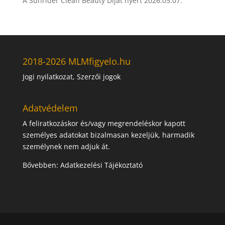
A Sunrider Clean Beauty Díjat nyert
2026.05.07.
2018-2026 MLMfigyelo.hu
Jogi nyilatkozat, Szerzői jogok
Adatvédelem
A feliratkozáskor és/vagy megrendeléskor kapott
személyes adatokat bizalmasan kezeljük, harmadik
személynek nem adjuk át.
Bővebben:
Adatkezelési Tájékoztató