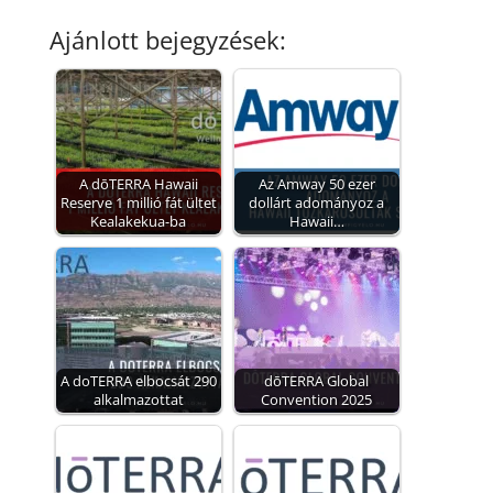
Ajánlott bejegyzések:
A dōTERRA Hawaii
Az Amway 50 ezer
Reserve 1 millió fát ültet
dollárt adományoz a
Kealakekua-ba
Hawaii…
A doTERRA elbocsát 290
dōTERRA Global
alkalmazottat
Convention 2025