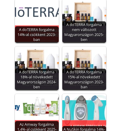
A doTERRA forgalma
A doTERRA forgalma
nem változott
14%-al csökkent 2023-
Magyarországon 2025-
ban
ben
A doTERRA forgalma
A doTERRA forgalma
18%-al növekedett
15%-al növekedett
Magyarországon 2024-
Magyarországon 2023-
ben
ban
Az Amway forgalma
1,4%-al csökkent 2025-
A NuSkin forgalma 14%-