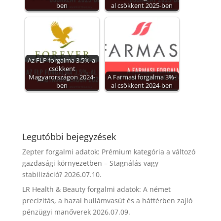
ben
al csökkent 2025-ben
Az FLP forgalma 3,5%-al
csökkent
Magyarországon 2024-
A Farmasi forgalma 3%-
ben
al csökkent 2024-ben
Legutóbbi bejegyzések
Zepter forgalmi adatok: Prémium kategória a változó
gazdasági környezetben – Stagnálás vagy
stabilizáció?
2026.07.10.
LR Health & Beauty forgalmi adatok: A német
precizitás, a hazai hullámvasút és a háttérben zajló
pénzügyi manőverek
2026.07.09.