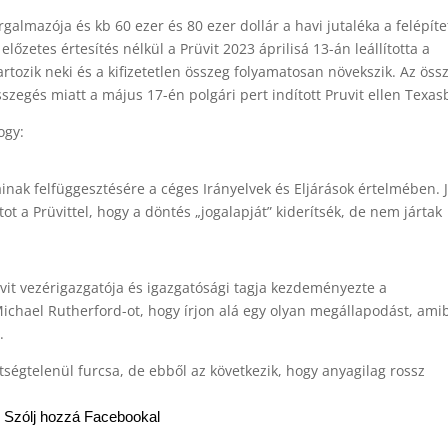
galmazója és kb 60 ezer és 80 ezer dollár a havi jutaléka a felépíte
 előzetes értesítés nélkül a Prüvit 2023 áprilisá 13-án leállította a
 tartozik neki és a kifizetetlen összeg folyamatosan növekszik. Az öss
szegés miatt a május 17-én polgári pert indított Pruvit ellen Texas
ogy:
inak felfüggesztésére a céges Irányelvek és Eljárások értelmében. 
ot a Prüvittel, hogy a döntés „jogalapját” kiderítsék, de nem jártak
it vezérigazgatója és igazgatósági tagja kezdeményezte a
Michael Rutherford-ot, hogy írjon alá egy olyan megállapodást, am
.
kétségtelenül furcsa, de ebből az következik, hogy anyagilag rossz
Szólj hozzá Facebookal