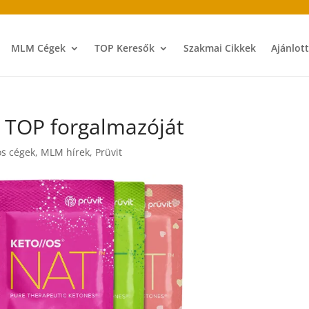
MLM Cégek
TOP Keresők
Szakmai Cikkek
Ajánlot
 a TOP forgalmazóját
os cégek
,
MLM hírek
,
Prüvit