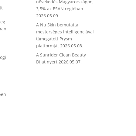
növekedés Magyarországon,
tt
3,5% az ESAN régióban
2026.05.09.
zeg
A Nu Skin bemutatta
ban.
mesterséges intelligenciával
támogatott Prysm
platformját
2026.05.08.
A Sunrider Clean Beauty
Jogi
Díjat nyert
2026.05.07.
iben