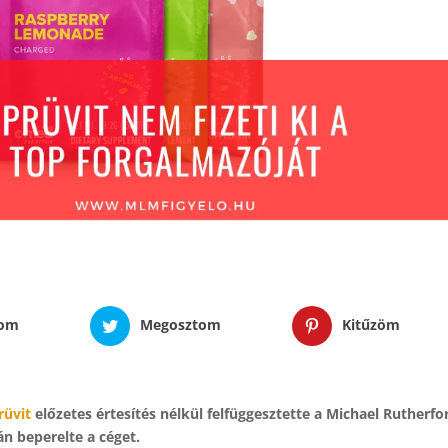
tom
Megosztom
Kitűzöm
rüvit
előzetes értesítés nélkül felfüggesztette a Michael Rutherfo
án beperelte a céget.