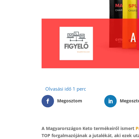
Megosztom
Megosz
A Magyarországon Keto termékeiről ismert
P
TOP forgalmazójának a jutalékát, aki ezek ut