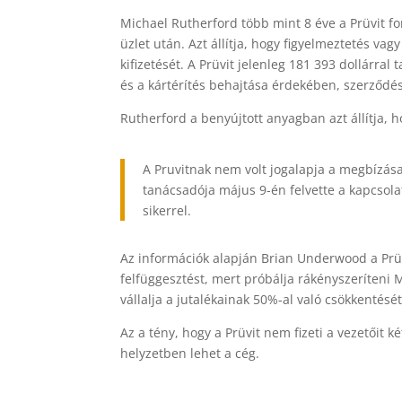
Michael Rutherford több mint 8 éve a Prüvit for
üzlet után. Azt állítja, hogy figyelmeztetés vagy
kifizetését. A Prüvit jelenleg 181 393 dollárral
és a kártérítés behajtása érdekében, szerződés
Rutherford a benyújtott anyagban azt állítja, h
A Pruvitnak nem volt jogalapja a megbízása
tanácsadója május 9-én felvette a kapcsolat
sikerrel.
Az információk alapján Brian Underwood a Prüv
felfüggesztést, mert próbálja rákényszeríteni 
vállalja a jutalékainak 50%-al való csökkentését
Az a tény, hogy a Prüvit nem fizeti a vezetőit 
helyzetben lehet a cég.