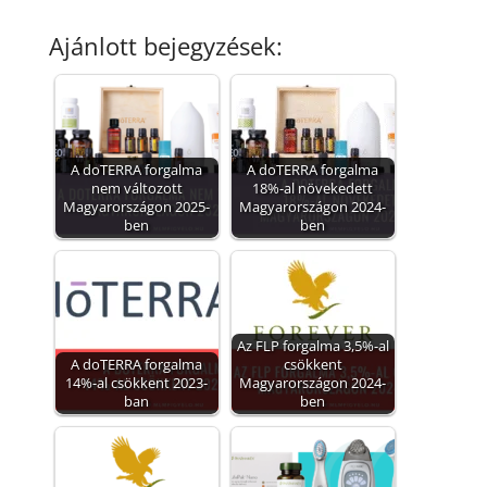
Ajánlott bejegyzések:
A doTERRA forgalma
A doTERRA forgalma
nem változott
18%-al növekedett
Magyarországon 2025-
Magyarországon 2024-
ben
ben
Az FLP forgalma 3,5%-al
A doTERRA forgalma
csökkent
14%-al csökkent 2023-
Magyarországon 2024-
ban
ben