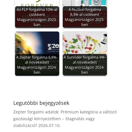
Az FLP forgalma 10%-al
A NuSkin forgalma
csökkent
9,3%-al csökkent
Magyarországon 2023-
Magyarországon 2025-
ban
ben
A Zepter forgalma 6,8%-
A Sunrider forgalma 9%-
al növekedett
al növekedett
Magyarországon 2024-
Magyarországon 2024-
ben
ben
Legutóbbi bejegyzések
Zepter forgalmi adatok: Prémium kategória a változó
gazdasági környezetben – Stagnálás vagy
stabilizáció?
2026.07.10.