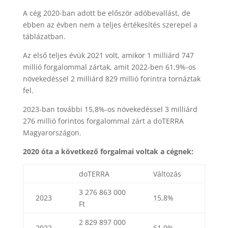
A cég 2020-ban adott be először adóbevallást, de
ebben az évben nem a teljes értékesítés szerepel a
táblázatban.
Az első teljes évük 2021 volt, amikor 1 milliárd 747
millió forgalommal zártak, amit 2022-ben 61,9%-os
növekedéssel 2 milliárd 829 millió forintra tornáztak
fel.
2023-ban további 15,8%-os növekedéssel 3 milliárd
276 millió forintos forgalommal zárt a doTERRA
Magyarországon.
2020 óta a következő forgalmai voltak a cégnek:
doTERRA
Változás
3 276 863 000
2023
15,8%
Ft
2 829 897 000
2022
61,9%