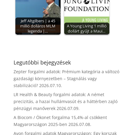
Jeff Altgilbers | a 45
millió dolláros MLM
A Young Living 1 millió
legenda |…
dollárt gyűjt a Maui…
Legutóbbi bejegyzések
Zepter forgalmi adatok: Prémium kategória a változó
gazdasági környezetben – Stagnálás vagy
stabilizáció?
2026.07.10.
LR Health & Beauty forgalmi adatok: A német
precizitás, a hazai hullámvasút és a háttérben zajló
pénzügyi manőverek
2026.07.09.
A Biocom / Ökonet forgalma 15,4%-al csökkent
Magyarországon 2025-ben
2026.07.08.
Avon forgalmi adatok Magyarországon: Egy korszak