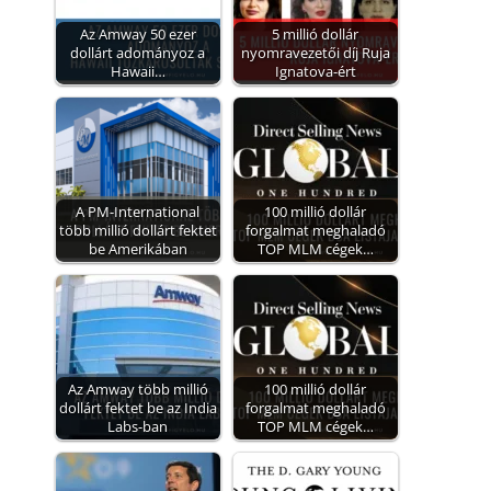
Az Amway 50 ezer
5 millió dollár
dollárt adományoz a
nyomravezetői díj Ruja
Hawaii…
Ignatova-ért
A PM-International
100 millió dollár
több millió dollárt fektet
forgalmat meghaladó
be Amerikában
TOP MLM cégek…
Az Amway több millió
100 millió dollár
dollárt fektet be az India
forgalmat meghaladó
Labs-ban
TOP MLM cégek…