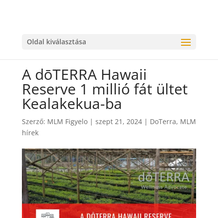
Oldal kiválasztása
A dōTERRA Hawaii
Reserve 1 millió fát ültet
Kealakekua-ba
Szerző:
MLM Figyelo
|
szept 21, 2024
|
DoTerra
,
MLM
hírek