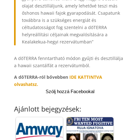
olajat desztilláljunk, amely lehetővé teszi más
őshonos hawaii fajok gyarapodását. Csapatunk
továbbra is a szükséges energiát és
céltudatosságot fog szentelni a dōTERRA
helyreállítási céljainak megvalósítására a
Kealakekua-hegyi rezervátumban”
A dōTERRA fenntartható módon gyűjti és desztillálja
a hawaii szantálfát a rezervátumból.
A dōTERRA-ról bővebben
IDE KATTINTVA
olvashatsz.
Szólj hozzá Facebookal
Ajánlott bejegyzések: