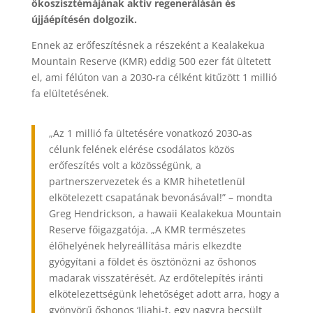
ökoszisztémájának aktív regenerálásán és
újjáépítésén dolgozik.
Ennek az erőfeszítésnek a részeként a Kealakekua
Mountain Reserve (KMR) eddig 500 ezer fát ültetett
el, ami félúton van a 2030-ra célként kitűzött 1 millió
fa elültetésének.
„Az 1 millió fa ültetésére vonatkozó 2030-as
célunk felének elérése csodálatos közös
erőfeszítés volt a közösségünk, a
partnerszervezetek és a KMR hihetetlenül
elkötelezett csapatának bevonásával!” – mondta
Greg Hendrickson, a hawaii Kealakekua Mountain
Reserve főigazgatója. „A KMR természetes
élőhelyének helyreállítása máris elkezdte
gyógyítani a földet és ösztönözni az őshonos
madarak visszatérését. Az erdőtelepítés iránti
elkötelezettségünk lehetőséget adott arra, hogy a
gyönyörű őshonos ‘Iliahi-t, egy nagyra becsült