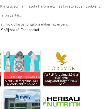
olt a csúcson, ami azóta három egymás követő évben csökkent.
láron zártak.
 millió dolláros forgalom ebben az évben.
Szólj hozzá Facebookal
Az FLP forgalma 3,5%-al
csökkent
A NuSkin forgalma 14%-
Magyarországon 2024-
al csökkent 2025-ben
ben