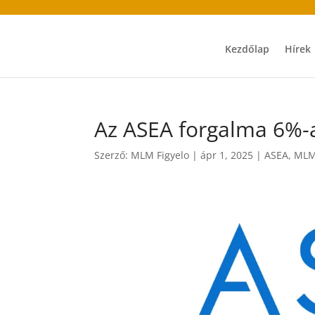
Kezdőlap
Hírek
Az ASEA forgalma 6%-
Szerző:
MLM Figyelo
|
ápr 1, 2025
|
ASEA
,
MLM