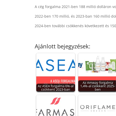
A cég forgalma 2021-ben 188 millió dolláron v
2022-ben 170 millió, és 2023-ban 160 millió dol
2024-ben további csökkenés következett és 150
Ajánlott bejegyzések:
Az Amway forgalma
Az ASEA forgalma 6%-al
1,4%-al csökkent 2025-
csökkent 2023-ban
ben