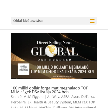
Oldal kiválasztása
100 millió dollár forgalmat meghaladó TOP
MLM cégek DSA listája 2024-ben
Szerző:
MLM Figyelo
|
AmWay
,
ASEA
,
Avon
,
DoTerra
,
Herbalife
,
LR Health & Beauty System
,
MLM cég TOP
Lista
,
MLM hírek
,
NuSkin
,
Oriflame
,
PM-International
,