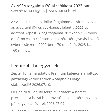
Az ASEA forgalma 6%-al csökkent 2023-ban
Szerző:
MLM Figyelo
|
ASEA
,
MLM hírek
Az ASEA 160 millió dollár forgalommal zárta a 2023-
as évet, ami 6%-os csökkenést jelent a 2022-es
adathoz képest. A cég forgalma 2021-ben 188 millió
dolláron volt a csúcson, ami azóta két egymás követő
évben csökkent. 2022-ben 170 millió, és 2023-ban
160 millió...
Legutóbbi bejegyzések
Zepter forgalmi adatok: Prémium kategória a változó
gazdasági környezetben – Stagnálás vagy
stabilizáció?
2026.07.10.
LR Health & Beauty forgalmi adatok: A német
precizitás, a hazai hullámvasút és a háttérben zajló
pénzügyi manőverek
2026.07.09.
A Biocom / Ökonet forgalma 15,4%-al csökkent