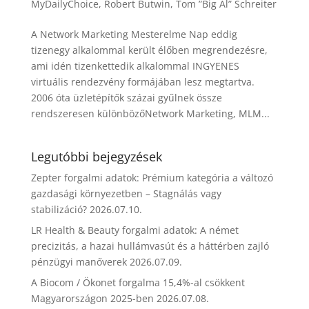
MyDailyChoice
,
Robert Butwin
,
Tom ”Big Al” Schreiter
A Network Marketing Mesterelme Nap eddig
tizenegy alkalommal került élőben megrendezésre,
ami idén tizenkettedik alkalommal INGYENES
virtuális rendezvény formájában lesz megtartva.
2006 óta üzletépítők százai gyűlnek össze
rendszeresen különbözőNetwork Marketing, MLM...
Legutóbbi bejegyzések
Zepter forgalmi adatok: Prémium kategória a változó
gazdasági környezetben – Stagnálás vagy
stabilizáció?
2026.07.10.
LR Health & Beauty forgalmi adatok: A német
precizitás, a hazai hullámvasút és a háttérben zajló
pénzügyi manőverek
2026.07.09.
A Biocom / Ökonet forgalma 15,4%-al csökkent
Magyarországon 2025-ben
2026.07.08.