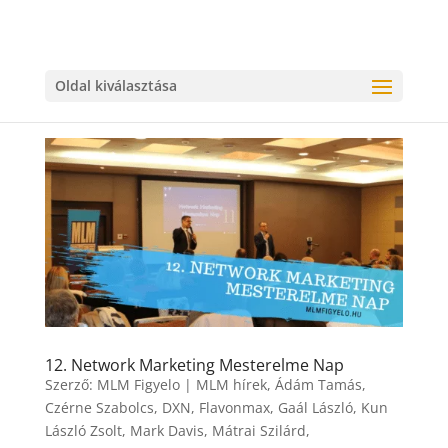
Oldal kiválasztása
12. Network Marketing Mesterelme Nap
Szerző:
MLM Figyelo
|
MLM hírek
,
Ádám Tamás
,
Czérne Szabolcs
,
DXN
,
Flavonmax
,
Gaál László
,
Kun
László Zsolt
,
Mark Davis
,
Mátrai Szilárd
,