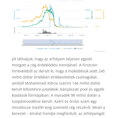
Jól láthatjuk, hogy az árfolyam teljesen együtt
mozgott a cég érdeklődési trendjével. A Firstcoin
hírleveléből az derült ki, hogy a működésük alatt 245
millió dollár értékben értékesítettek csomagokat,
amiből Mohammed Kibria szerint 146 millió dollár
került kifizetésre jutalékok, bányászati pool és egyéb
kiadások formájában. A maradék 98 millió dollár a
tulajdonosokhoz került. Azért ez óriási szám egy
mindössze másfél évig üzemelő cég részéről. Mivel a
kereslet – kínálat trendje megfordult, az árfolyamgát