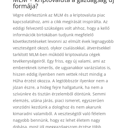
formája?
Végre elérkeztünk az MLM és a kriptovaluta piac
kapcsolatához, ami a cikk megírását inspirálta. Az
eddigi felvezető szükséges volt ahhoz, hogy a kellő
információk birtokában tudjunk megfelelő
következtetéseket levonni az elmúlt évek legnagyobb
veszteségeit okozó, olykor csalásokkal, átverésekkel
tarkított MLM-ben működő kriptovaluta cégek
tevékenységeiről. Egy friss, egy új valami, ami az
embereknek ismerős, de ugyanakkor varázslatos is,
hiszen eddig ilyenben nem vettek részt mindig a
Hűha érzést okozza. A legtöbbször ilyenkor nem a
józan észre, a hideg fejre hallgatunk, ha nem a
szívünkre és tisztán érzelemből döntünk. Semmi
elemzés, utána járás, piaci ismeret, egyszerűen
vonzódni kezdünk a dologhoz és nem akarunk
kimaradni valamiből. A veszteségtől való félelem
nagyobb bennünk, hogy ez lehet életem nagy
dobása, most jól meggazdagszom érzése több