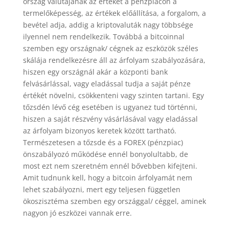
ország valutájának az értékét a pénzpiacon a
termelőképesség, az értékek előállítása, a forgalom, a
bevétel adja, addig a kriptovaluták nagy többsége
ilyennel nem rendelkezik. Továbbá a bitcoinnal
szemben egy országnak/ cégnek az eszközök széles
skálája rendelkezésre áll az árfolyam szabályozására,
hiszen egy országnál akár a központi bank
felvásárlással, vagy eladással tudja a saját pénze
értékét növelni, csökkenteni vagy szinten tartani. Egy
tőzsdén lévő cég esetében is ugyanez tud történni,
hiszen a saját részvény vásárlásával vagy eladással
az árfolyam bizonyos keretek között tartható.
Természetesen a tőzsde és a FOREX (pénzpiac)
önszabályozó működése ennél bonyolultabb, de
most ezt nem szeretném ennél bővebben kifejteni.
Amit tudnunk kell, hogy a bitcoin árfolyamát nem
lehet szabályozni, mert egy teljesen független
ökoszisztéma szemben egy országgal/ céggel, aminek
nagyon jó eszközei vannak erre.