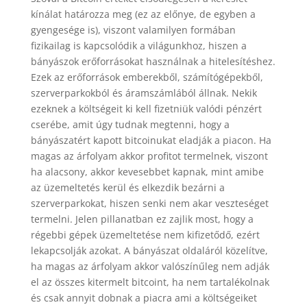
kínálat határozza meg (ez az előnye, de egyben a
gyengesége is), viszont valamilyen formában
fizikailag is kapcsolódik a világunkhoz, hiszen a
bányászok erőforrásokat használnak a hitelesítéshez.
Ezek az erőforrások emberekből, számítógépekből,
szerverparkokból és áramszámlából állnak. Nekik
ezeknek a költségeit ki kell fizetniük valódi pénzért
cserébe, amit úgy tudnak megtenni, hogy a
bányászatért kapott bitcoinukat eladják a piacon. Ha
magas az árfolyam akkor profitot termelnek, viszont
ha alacsony, akkor kevesebbet kapnak, mint amibe
az üzemeltetés kerül és elkezdik bezárni a
szerverparkokat, hiszen senki nem akar veszteséget
termelni. Jelen pillanatban ez zajlik most, hogy a
régebbi gépek üzemeltetése nem kifizetődő, ezért
lekapcsolják azokat. A bányászat oldaláról közelítve,
ha magas az árfolyam akkor valószínűleg nem adják
el az összes kitermelt bitcoint, ha nem tartalékolnak
és csak annyit dobnak a piacra ami a költségeiket