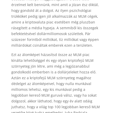
érzelmet kelt bennünk, mint amit a józan ész diktál,
hogy gondold át a dolgot. Az ilyen pszichológiai
trükköket pedig igen jól alkalmazzák az MLM cégek,
amire a kriptovaluta piac esetében még pluszban
rásegített a média hypeja. A semmiből kis összegek
befektetésével dollármilliomosok születtek. Pár
százezer forintból milliókat, tíz milliókat vagy éppen
milliárdokat csináltak emberek ezen a területen.
Ezt az álomképet házasítsd össze az MLM piac
kínálta lehetőséggel és egy olyan kriptofejű MLM
szörnyeteg jön létre, ami még a legjózanabbul
gondolkodó emberben is a dollárjeleket hozza elő.
Aztán ez a kriptofejű MLM szörnyeteg magához
dédelget az álomképeivel, hogy nulla munkával
milliomos lehetsz, egy kis munkával pedig a
legjobban kereső MLM guruvá válsz, vagy ha sokat
dolgozol, akkor láthatod, hogy egy év alatt odáig
juthatsz, hogy a világ top 100 legjobban kereső MLM
vezetője közé tudsz emelkedni. Juha Parhiala