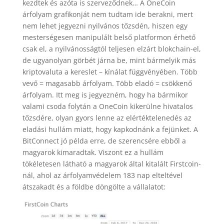
kezdtek és azóta is szerveződnek… A OneCoin
árfolyam grafikonját nem tudtam ide berakni, mert
nem lehet jegyezni nyilvános tőzsdén, hiszen egy
mesterségesen manipulált belső platformon érhető
csak el, a nyilvánosságtól teljesen elzárt blokchain-el,
de ugyanolyan görbét járna be, mint bármelyik más
kriptovaluta a kereslet – kínálat függvényében. Több
vevő = magasabb árfolyam. Több eladó = csökkenő
árfolyam. Itt meg is jegyezném, hogy ha bármikor
valami csoda folytán a OneCoin kikerülne hivatalos
tőzsdére, olyan gyors lenne az elértéktelenedés az
eladási hullám miatt, hogy kapkodnánk a fejünket. A
BitConnect jó példa erre, de szerencsére ebből a
magyarok kimaradtak. Viszont ez a hullám
tökéletesen látható a magyarok által kitalált Firstcoin-
nál, ahol az árfolyamvédelem 183 nap elteltével
átszakadt és a földbe döngölte a vállalatot: