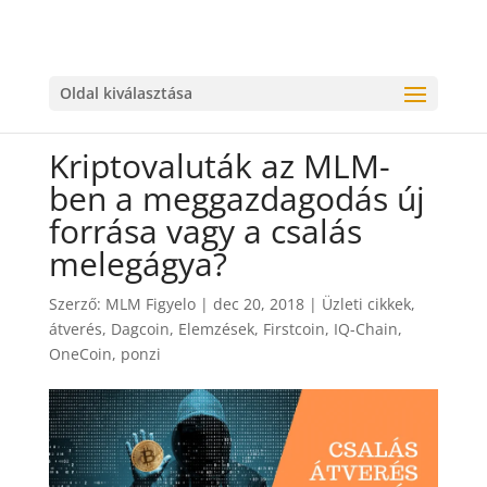
Oldal kiválasztása
Kriptovaluták az MLM-
ben a meggazdagodás új
forrása vagy a csalás
melegágya?
Szerző:
MLM Figyelo
|
dec 20, 2018
|
Üzleti cikkek
,
átverés
,
Dagcoin
,
Elemzések
,
Firstcoin
,
IQ-Chain
,
OneCoin
,
ponzi