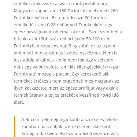
emlékezzünk vissza a svájci frank problémára
Magyarországon, ami 180 Forintról emelkedett 260
Forint környékére. Ez a mindössze 80 forintos
emelkedés, ami 0,28 dollár volt Frankonként egy
egész országnak problémát okozott. Ezzel szemben a
bitcoin akár több száz dollárt (akár 50-100 ezer
Forintot) is mozog egy nap!!! Igazából ez az a pont
ami miatt nem alkalmas fizetési eszköznek. Nem is
lesz addig alkalmas, amíg nem fog úgy viselkedni,
mint egy valódi valuta, ami kis kilengésekkel (+/- pár
Forint/nap) mozog a piacon. Egy kereskedő aki
terméket értékesít nem engedheti meg magának az
ilyen kockázatot, mert az egész profitját vagy akár a
termék árának a teljes értékét elveszítheti rövid idő
alatt.
A Bitcoint jelenleg leginkább a szürke és fekete
zónában használják fizető/ csereeszközként.
Sokáig a darkweb első számú fizetőeszköze volt,