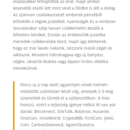
eladásokkal felhajtották az árat, majd amikor
kevesebb eladó lett mint vevő a földbe is állt a dolog.
Az újonnan csatlakoztatott emberek pénzéből
kifizették a régiek jutalékát, nyereségét és a rendszer
lassulásakor szép lassan csökkentetni kezdik a
kifizetési köröket. Ezután az értékesítők jutaléka
meredek csökkenésbe kezd, majd úgy döntenek,
hogy ez már kevés nekünk, nézzünk másik céget és
váltsunk. Mindent hátrahagyva egy új bányász
cégbe, vásárlói klubba vagy éppen licites oldalba
menekülnek.
Nincs új a nap alatt ugyanilyen elvek mentén
működött számtalan MLM cég, amelyek 2-3 évig
üzemeltek és tűntek el a süllyesztőben. A lista
hosszú, ezért a teljesség igénye nélkül itt van pár
darab: Bitconnect, SiteTalk, Botanoo, Ausante,
OneCoin, InviaWorld, Crypto888, FirstCoin, JAAG
Coin, CarbonDiamond, Agam/Questra,