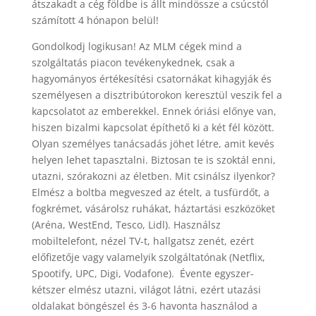
átszakadt a cég földbe is állt mindössze a csúcstól
számított 4 hónapon belül!
Gondolkodj logikusan! Az MLM cégek mind a
szolgáltatás piacon tevékenykednek, csak a
hagyományos értékesítési csatornákat kihagyják és
személyesen a disztribútorokon keresztül veszik fel a
kapcsolatot az emberekkel. Ennek óriási előnye van,
hiszen bizalmi kapcsolat építhető ki a két fél között.
Olyan személyes tanácsadás jöhet létre, amit kevés
helyen lehet tapasztalni. Biztosan te is szoktál enni,
utazni, szórakozni az életben. Mit csinálsz ilyenkor?
Elmész a boltba megveszed az ételt, a tusfürdőt, a
fogkrémet, vásárolsz ruhákat, háztartási eszközöket
(Aréna, WestEnd, Tesco, Lidl). Használsz
mobiltelefont, nézel TV-t, hallgatsz zenét, ezért
előfizetője vagy valamelyik szolgáltatónak (Netflix,
Spootify, UPC, Digi, Vodafone). Évente egyszer-
kétszer elmész utazni, világot látni, ezért utazási
oldalakat böngészel és 3-6 havonta használod a