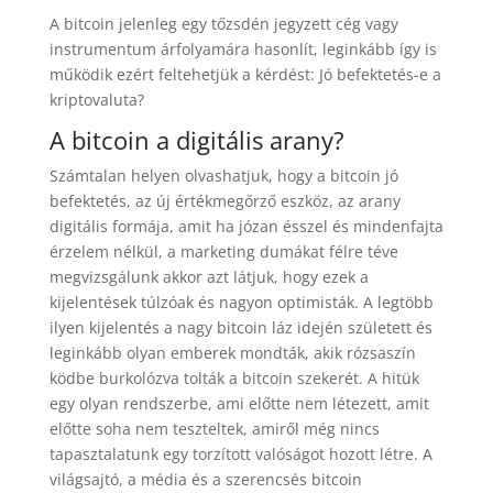
A bitcoin jelenleg egy tőzsdén jegyzett cég vagy
instrumentum árfolyamára hasonlít, leginkább így is
működik ezért feltehetjük a kérdést: Jó befektetés-e a
kriptovaluta?
A bitcoin a digitális arany?
Számtalan helyen olvashatjuk, hogy a bitcoin jó
befektetés, az új értékmegőrző eszköz, az arany
digitális formája, amit ha józan ésszel és mindenfajta
érzelem nélkül, a marketing dumákat félre téve
megvizsgálunk akkor azt látjuk, hogy ezek a
kijelentések túlzóak és nagyon optimisták. A legtöbb
ilyen kijelentés a nagy bitcoin láz idején született és
leginkább olyan emberek mondták, akik rózsaszín
ködbe burkolózva tolták a bitcoin szekerét. A hitük
egy olyan rendszerbe, ami előtte nem létezett, amit
előtte soha nem teszteltek, amiről még nincs
tapasztalatunk egy torzított valóságot hozott létre. A
világsajtó, a média és a szerencsés bitcoin