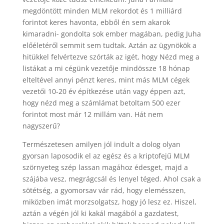
megdöntött minden MLM rekordot és 1 milliárd
forintot keres havonta, ebből én sem akarok
kimaradni- gondolta sok ember magában, pedig Juha
előéletéről semmit sem tudtak. Aztán az ügynökök a
hitükkel felvértezve szórták az igét, hogy Nézd meg a
listákat a mi cégünk vezetője mindössze 18 hónap
elteltével annyi pénzt keres, mint más MLM cégek
vezetői 10-20 év építkezése után vagy éppen azt,
hogy nézd meg a számlámat betoltam 500 ezer
forintot most már 12 millám van. Hát nem
nagyszerű?
Természetesen amilyen jól indult a dolog olyan
gyorsan laposodik el az egész és a kriptofejű MLM
szörnyeteg szép lassan magához édesget, majd a
szájába vesz, megrágcsál és lenyel téged. Ahol csak a
sötétség, a gyomorsav vár rád, hogy elemésszen,
miközben imát morzsolgatsz, hogy jó lesz ez. Hiszel,
aztán a végén jól ki kakál magából a gazdatest,