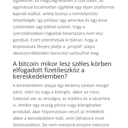
ügyvédnél, és megszeghetetlen a szerződés. Az
egymással bizalmatlan ügyfelek egy olyan platformot
kapnak ezáltal, amely kizárja a nemteljesítés
lehetőségét, így például egy amerikai és egy kínai
üzletember úgy köthet üzletet, hogy a
szerződésükben foglaltak betartására nem lesz
gondjuk. Ezért jelenthetjük ki bátran, hogy a
kriptovaluta fényes jövője a „projekt” alapú
okosszerződéseken keresztül valósulhat meg.
A bitcoin mikor lesz széles körben
elfogadott fizetőeszköz a
kereskedelemben?
A kereskedelem alapja egy keskeny sávban mozgó
pénz, mert ha nagy a kilengés, akkor az rossz
hatással van az országra, az eladóra és a vásárlóra
is. Amikor egy ország pénze nagy kilengéseket
produkál, akár folyamatosan veszít az értékéből
akkor a kereskedelem leáll, amit láthatunk most
Venezuelában. De nem menjünk ennyire messzire