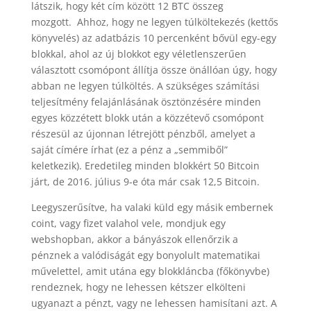
látszik, hogy két cím között 12 BTC összeg
mozgott. Ahhoz, hogy ne legyen túlköltekezés (kettős
könyvelés) az adatbázis 10 percenként bővül egy-egy
blokkal, ahol az új blokkot egy véletlenszerűen
választott csomópont állítja össze önállóan úgy, hogy
abban ne legyen túlköltés. A szükséges számítási
teljesítmény felajánlásának ösztönzésére minden
egyes közzétett blokk után a közzétevő csomópont
részesül az újonnan létrejött pénzből, amelyet a
saját címére írhat (ez a pénz a „semmiből”
keletkezik). Eredetileg minden blokkért 50 Bitcoin
járt, de 2016. július 9-e óta már csak 12,5 Bitcoin.
Leegyszerűsítve, ha valaki küld egy másik embernek
coint, vagy fizet valahol vele, mondjuk egy
webshopban, akkor a bányászok ellenőrzik a
pénznek a valódiságát egy bonyolult matematikai
művelettel, amit utána egy blokkláncba (főkönyvbe)
rendeznek, hogy ne lehessen kétszer elkölteni
ugyanazt a pénzt, vagy ne lehessen hamisítani azt. A