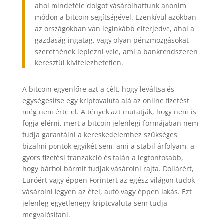
ahol mindeféle dolgot vásárolhattunk anonim
módon a bitcoin segítségével. Ezenkívül azokban
az országokban van leginkább elterjedve, ahol a
gazdaság ingatag, vagy olyan pénzmozgásokat
szeretnének leplezni vele, ami a bankrendszeren
keresztül kivitelezhetetlen.
A bitcoin egyenlőre azt a célt, hogy leváltsa és
egységesítse egy kriptovaluta alá az online fizetést
még nem érte el. A tények azt mutatják, hogy nem is
fogja elérni, mert a bitcoin jelenlegi formájában nem
tudja garantálni a kereskedelemhez szükséges
bizalmi pontok egyikét sem, ami a stabil árfolyam, a
gyors fizetési tranzakció és talán a legfontosabb,
hogy bárhol bármit tudjak vásárolni rajta. Dollárért,
Euróért vagy éppen Forintért az egész világon tudok
vásárolni legyen az étel, autó vagy éppen lakás. Ezt
jelenleg egyetlenegy kriptovaluta sem tudja
megvalósítani.