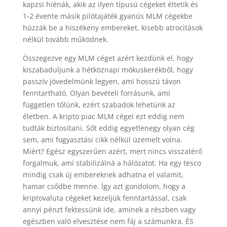
kapzsi hiénák, akik az ilyen típusú cégeket éltetik és
1-2 évente másik pilótajáték gyanús MLM cégekbe
húzzák be a hiszékeny embereket, kisebb atrocitások
nélkül tovább működnek.
Összegezve egy MLM céget azért kezdünk el, hogy
kiszabaduljunk a hétköznapi mókuskerékből, hogy
passzív jövedelmünk legyen, ami hosszú távon
fenntartható. Olyan bevételi forrásunk, ami
független tőlünk, ezért szabadok lehetünk az
életben. A kripto piac MLM cégei ezt eddig nem
tudták biztosítani. Sőt eddig egyetlenegy olyan cég
sem, ami fogyasztási cikk nélkül üzemelt volna.
Miért? Egész egyszerűen azért, mert nincs visszatérő
forgalmuk, ami stabilizálná a hálózatot. Ha egy tesco
mindig csak új embereknek adhatna el valamit,
hamar csődbe menne. Így azt gondolom, hogy a
kriptovaluta cégeket kezeljük fenntartással, csak
annyi pénzt fektessünk ide, aminek a részben vagy
egészben való elvesztése nem fáj a számunkra. ÉS