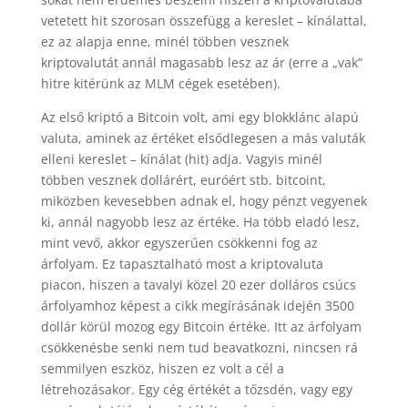
vetetett hit szorosan összefügg a kereslet – kínálattal,
ez az alapja enne, minél többen vesznek
kriptovalutát annál magasabb lesz az ár (erre a „vak”
hitre kitérünk az MLM cégek esetében).
Az első kriptó a Bitcoin volt, ami egy blokklánc alapú
valuta, aminek az értéket elsődlegesen a más valuták
elleni kereslet – kínálat (hit) adja. Vagyis minél
többen vesznek dollárért, euróért stb. bitcoint,
miközben kevesebben adnak el, hogy pénzt vegyenek
ki, annál nagyobb lesz az értéke. Ha több eladó lesz,
mint vevő, akkor egyszerűen csökkenni fog az
árfolyam. Ez tapasztalható most a kriptovaluta
piacon, hiszen a tavalyi közel 20 ezer dolláros csúcs
árfolyamhoz képest a cikk megírásának idején 3500
dollár körül mozog egy Bitcoin értéke. Itt az árfolyam
csökkenésbe senki nem tud beavatkozni, nincsen rá
semmilyen eszköz, hiszen ez volt a cél a
létrehozásakor. Egy cég értékét a tőzsdén, vagy egy