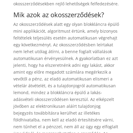
okosszerződésekben rejlő lehetőségek felfedezésére.
Mik azok az okosszerződések?
Az okosszerződések alatt egy olyan blokkláncra épülő
mini applikációt, algoritmust értünk, amely bizonyos
feltételek teljesülés esetén automatikusan végrehajt
egy következményt. Az okosszerződésben leírtakat
nem lehet utólag átírni, a benne foglalt vállalások
automatikusan érvényesülnek. A gyakorlatban ez azt
jelenti, hogy ha elszeretnénk adni egy lakást, akkor
amint egy előre megadott számlára megérkezik a
vevőtől a pénz, az eladó automatikusan elismeri a
vételár átvételét, és a tulajdonjogról automatikusan
lemond, mindez a blokkláncra épülő a lakás-
adásvételi okosszerződésen keresztül. Az elképzelt
jövőben az elektronikusan aláírt tulajdonjog
bejegyzés továbbításra kerülhet az illetékes
földhivatalba, nem kell az eladó értesítésére várni,
nem tűnhet el a pénzzel, nem áll az ügy egy elfoglalt