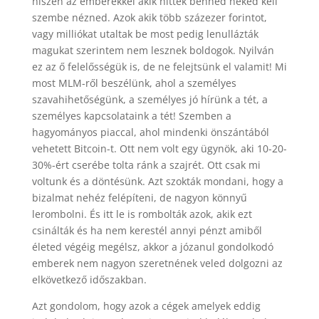
hiszen az emberekkel akik hittek benned neked kell
szembe nézned. Azok akik több százezer forintot,
vagy milliókat utaltak be most pedig lenullázták
magukat szerintem nem lesznek boldogok. Nyilván
ez az ő felelősségük is, de ne felejtsünk el valamit! Mi
most MLM-ről beszélünk, ahol a személyes
szavahihetőségünk, a személyes jó hírünk a tét, a
személyes kapcsolataink a tét! Szemben a
hagyományos piaccal, ahol mindenki önszántából
vehetett Bitcoin-t. Ott nem volt egy ügynök, aki 10-20-
30%-ért cserébe tolta ránk a szajrét. Ott csak mi
voltunk és a döntésünk. Azt szokták mondani, hogy a
bizalmat nehéz felépíteni, de nagyon könnyű
lerombolni. És itt le is rombolták azok, akik ezt
csinálták és ha nem kerestél annyi pénzt amiből
életed végéig megélsz, akkor a józanul gondolkodó
emberek nem nagyon szeretnének veled dolgozni az
elkövetkező időszakban.
Azt gondolom, hogy azok a cégek amelyek eddig