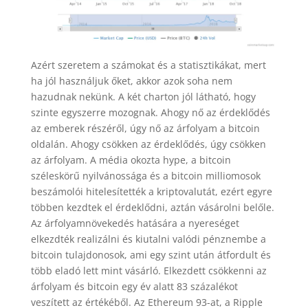
Azért szeretem a számokat és a statisztikákat, mert
ha jól használjuk őket, akkor azok soha nem
hazudnak nekünk. A két charton jól látható, hogy
szinte egyszerre mozognak. Ahogy nő az érdeklődés
az emberek részéről, úgy nő az árfolyam a bitcoin
oldalán. Ahogy csökken az érdeklődés, úgy csökken
az árfolyam. A média okozta hype, a bitcoin
széleskörű nyilvánossága és a bitcoin milliomosok
beszámolói hitelesítették a kriptovalutát, ezért egyre
többen kezdtek el érdeklődni, aztán vásárolni belőle.
Az árfolyamnövekedés hatására a nyereséget
elkezdték realizálni és kiutalni valódi pénznembe a
bitcoin tulajdonosok, ami egy szint után átfordult és
több eladó lett mint vásárló. Elkezdett csökkenni az
árfolyam és bitcoin egy év alatt 83 százalékot
veszített az értékéből. Az Ethereum 93-at, a Ripple