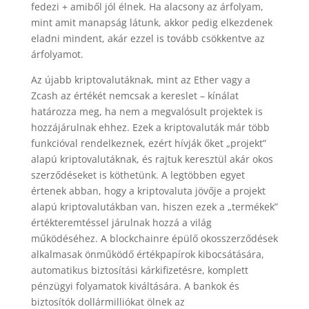
fedezi + amiből jól élnek. Ha alacsony az árfolyam,
mint amit manapság látunk, akkor pedig elkezdenek
eladni mindent, akár ezzel is tovább csökkentve az
árfolyamot.
Az újabb kriptovalutáknak, mint az Ether vagy a
Zcash az értékét nemcsak a kereslet – kínálat
határozza meg, ha nem a megvalósult projektek is
hozzájárulnak ehhez. Ezek a kriptovaluták már több
funkcióval rendelkeznek, ezért hívják őket „projekt”
alapú kriptovalutáknak, és rajtuk keresztül akár okos
szerződéseket is köthetünk. A legtöbben egyet
értenek abban, hogy a kriptovaluta jövője a projekt
alapú kriptovalutákban van, hiszen ezek a „termékek”
értékteremtéssel járulnak hozzá a világ
működéséhez. A blockchainre épülő okosszerződések
alkalmasak önműködő értékpapírok kibocsátására,
automatikus biztosítási kárkifizetésre, komplett
pénzügyi folyamatok kiváltására. A bankok és
biztosítók dollármilliókat ölnek az