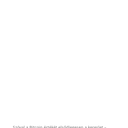
Szóval a Bitcoin értékét elsődlegesen a kereslet –