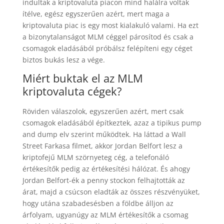
indultak a kriptovaluta piacon mind halálra voltak
ítélve, egész egyszerűen azért, mert maga a
kriptovaluta piac is egy most kialakuló valami. Ha ezt
a bizonytalanságot MLM céggel párosítod és csak a
csomagok eladásából próbálsz felépíteni egy céget
biztos bukás lesz a vége.
Miért buktak el az MLM
kriptovaluta cégek?
Röviden válaszolok, egyszerűen azért, mert csak
csomagok eladásából építkeztek, azaz a tipikus pump
and dump elv szerint működtek. Ha láttad a Wall
Street Farkasa filmet, akkor Jordan Belfort lesz a
kriptofejű MLM szörnyeteg cég, a telefonáló
értékesítők pedig az értékesítési hálózat. És ahogy
Jordan Belfort-ék a penny stockon felhajtották az
árat, majd a csúcson eladták az összes részvényüket,
hogy utána szabadesésben a földbe álljon az
árfolyam, ugyanúgy az MLM értékesítők a csomag