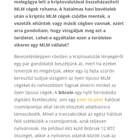
melegágya lett a kriptovalutával összeházasított
MLM cégek rohama. A hatalmas havi bevételek
után a kriptós MLM cégek csődbe mentek, a
vezetők eltűntek vagy másik cégben vannak, ezért
arra gondoltam, hogy vizsgáljuk meg ezt a
területet. Lehet-e egyáltalán ezen a területen
sikeres egy MLM vállalat?
Bevezetésképpen röviden a kriptovaluták lényegéről
egy pár gondolatot beszéljünk át, mert ha ezeket
ismerjük és megértjük, akkor egy új fajta szűrőn
keresztül tudjuk vizsgálni az ilyen típusú MLM
cégeket és nehezebben fognak átverni minket az
ilyen típusú cégek. A
bitcoin
egy nyílt forráskódú
digitális fizetőeszköz, ami egy
peer-to-peer
hálózat
csomópontjai által tárolt elosztott adatbázisra
támaszkodik. Mivel a tranzakciókat az egész hálózat
felé szétküldik a csomópontok, azok teljesen
nyilvánosak. Ha például Alíz küld Bobnak 12 BTC
összeget, akkor a nyilvános adatok között csak az