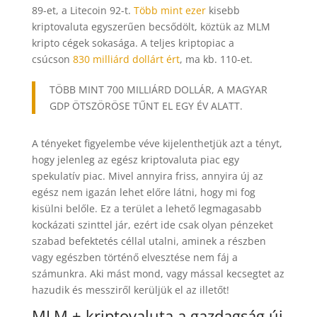
89-et, a Litecoin 92-t.
Több mint ezer
kisebb
kriptovaluta egyszerűen becsődölt, köztük az MLM
kripto cégek sokasága. A teljes kriptopiac a
csúcson
830 milliárd dollárt ért
, ma kb. 110-et.
TÖBB MINT 700 MILLIÁRD DOLLÁR, A MAGYAR
GDP ÖTSZÖRÖSE TŰNT EL EGY ÉV ALATT.
A tényeket figyelembe véve kijelenthetjük azt a tényt,
hogy jelenleg az egész kriptovaluta piac egy
spekulatív piac. Mivel annyira friss, annyira új az
egész nem igazán lehet előre látni, hogy mi fog
kisülni belőle. Ez a terület a lehető legmagasabb
kockázati szinttel jár, ezért ide csak olyan pénzeket
szabad befektetés céllal utalni, aminek a részben
vagy egészben történő elvesztése nem fáj a
számunkra. Aki mást mond, vagy mással kecsegtet az
hazudik és messziről kerüljük el az illetőt!
MLM + kriptovaluta a gazdagság új