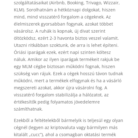
szolgáltatásaikat (Airbnb, Booking, Trivago, Wizzair,
KLM). Sorolhatnám a hétköznapi dolgokat, hiszen
mind, mind visszatérő forgalom a cégeknek. Az
élelmiszerek gyorsabban fogynak, azokat többet
vásárolsz. A ruhák is kopnak, új divat szerint
öltözködsz, ezért 2-3 havonta biztos veszel valamit.
Utazni ritkábban szoktunk, de arra is lehet építeni.
Óriási iparágak ezek, ezért napi szinten költesz
náluk. Amikor az ilyen iparágak termékeit rakjuk be
egy MLM cégbe biztosan működni fognak, hiszen
szükség van rájuk. Ezek a cégek hosszú távon tudnak
működni, mert a termékek elfogynak és ha a vásárló
megszereti azokat, akkor újra vásárolni fog. A
visszatérő forgalom stabilizálja a hálózatot, az
értékesítők pedig folyamatos jövedelemre
számíthatnak.
Ezekből a feltételekből bármelyik is teljesül egy olyan
cégnél (legyen az kriptovaluta vagy bármilyen más
kitalált „cucc”), ahol a csomagban oktatási termék