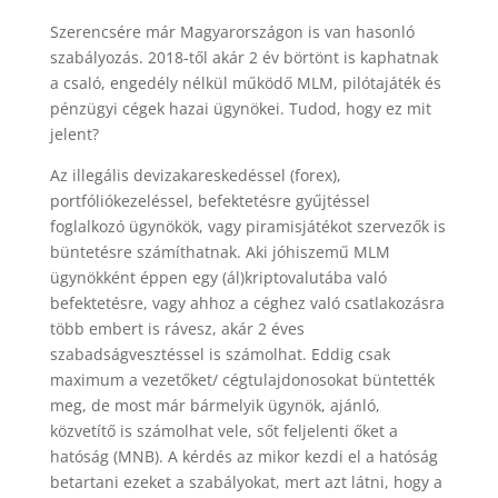
Szerencsére már Magyarországon is van hasonló
szabályozás. 2018-től akár 2 év börtönt is kaphatnak
a csaló, engedély nélkül működő MLM, pilótajáték és
pénzügyi cégek hazai ügynökei. Tudod, hogy ez mit
jelent?
Az illegális devizakareskedéssel (forex),
portfóliókezeléssel, befektetésre gyűjtéssel
foglalkozó ügynökök, vagy piramisjátékot szervezők is
büntetésre számíthatnak. Aki jóhiszemű MLM
ügynökként éppen egy (ál)kriptovalutába való
befektetésre, vagy ahhoz a céghez való csatlakozásra
több embert is rávesz, akár 2 éves
szabadságvesztéssel is számolhat. Eddig csak
maximum a vezetőket/ cégtulajdonosokat büntették
meg, de most már bármelyik ügynök, ajánló,
közvetítő is számolhat vele, sőt feljelenti őket a
hatóság (MNB). A kérdés az mikor kezdi el a hatóság
betartani ezeket a szabályokat, mert azt látni, hogy a