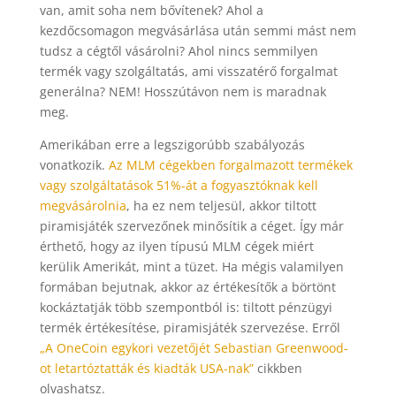
van, amit soha nem bővítenek? Ahol a
kezdőcsomagon megvásárlása után semmi mást nem
tudsz a cégtől vásárolni? Ahol nincs semmilyen
termék vagy szolgáltatás, ami visszatérő forgalmat
generálna? NEM! Hosszútávon nem is maradnak
meg.
Amerikában erre a legszigorúbb szabályozás
vonatkozik.
Az MLM cégekben forgalmazott termékek
vagy szolgáltatások 51%-át a fogyasztóknak kell
megvásárolnia
, ha ez nem teljesül, akkor tiltott
piramisjáték szervezőnek minősítik a céget. Így már
érthető, hogy az ilyen típusú MLM cégek miért
kerülik Amerikát, mint a tüzet. Ha mégis valamilyen
formában bejutnak, akkor az értékesítők a börtönt
kockáztatják több szempontból is: tiltott pénzügyi
termék értékesítése, piramisjáték szervezése. Erről
„A OneCoin egykori vezetőjét Sebastian Greenwood-
ot letartóztatták és kiadták USA-nak”
cikkben
olvashatsz.