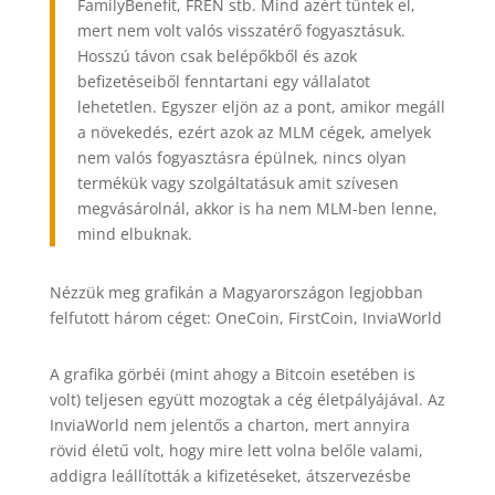
FamilyBenefit, FREN stb. Mind azért tűntek el,
mert nem volt valós visszatérő fogyasztásuk.
Hosszú távon csak belépőkből és azok
befizetéseiből fenntartani egy vállalatot
lehetetlen. Egyszer eljön az a pont, amikor megáll
a növekedés, ezért azok az MLM cégek, amelyek
nem valós fogyasztásra épülnek, nincs olyan
termékük vagy szolgáltatásuk amit szívesen
megvásárolnál, akkor is ha nem MLM-ben lenne,
mind elbuknak.
Nézzük meg grafikán a Magyarországon legjobban
felfutott három céget: OneCoin, FirstCoin, InviaWorld
A grafika görbéi (mint ahogy a Bitcoin esetében is
volt) teljesen együtt mozogtak a cég életpályájával. Az
InviaWorld nem jelentős a charton, mert annyira
rövid életű volt, hogy mire lett volna belőle valami,
addigra leállították a kifizetéseket, átszervezésbe