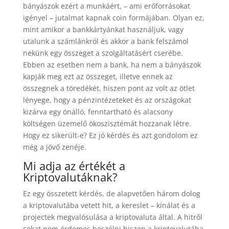
bányászok ezért a munkáért, – ami erőforrásokat
igényel – jutalmat kapnak coin formájában. Olyan ez,
mint amikor a bankkártyánkat használjuk, vagy
utalunk a számlánkról és akkor a bank felszámol
nekünk egy összeget a szolgáltatásért cserébe.
Ebben az esetben nem a bank, ha nem a bányászok
kapják meg ezt az összeget, illetve ennek az
összegnek a töredékét, hiszen pont az volt az ötlet
lényege, hogy a pénzintézeteket és az országokat
kizárva egy önálló, fenntartható és alacsony
költségen üzemelő ökoszisztémát hozzanak létre.
Hogy ez sikerült-e? Ez jó kérdés és azt gondolom ez
még a jövő zenéje.
Mi adja az értékét a
Kriptovalutáknak?
Ez egy összetett kérdés, de alapvetően három dolog
a kriptovalutába vetett hit, a kereslet – kínálat és a
projectek megvalósulása a kriptovaluta által. A hitről
sokat nem érdemes beszélni hiszen a kriptovalutába