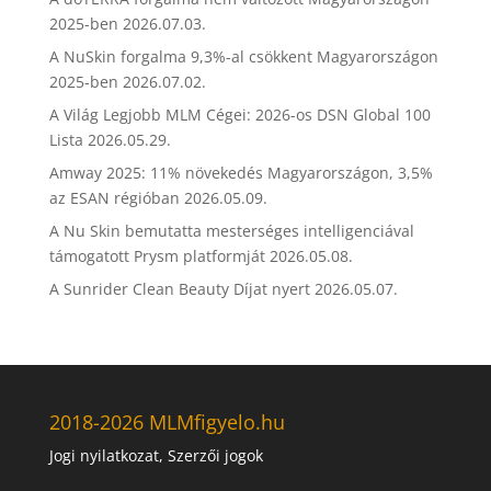
2025-ben
2026.07.03.
A NuSkin forgalma 9,3%-al csökkent Magyarországon
2025-ben
2026.07.02.
A Világ Legjobb MLM Cégei: 2026-os DSN Global 100
Lista
2026.05.29.
Amway 2025: 11% növekedés Magyarországon, 3,5%
az ESAN régióban
2026.05.09.
A Nu Skin bemutatta mesterséges intelligenciával
támogatott Prysm platformját
2026.05.08.
A Sunrider Clean Beauty Díjat nyert
2026.05.07.
2018-2026 MLMfigyelo.hu
Jogi nyilatkozat, Szerzői jogok