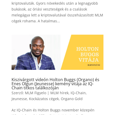
kriptovaluták. Gyors növekedés után a legnagyobb
bukások, az óriási veszteségek és a csalások
melegágya lett a kriptovalutával összeházasított MLM
cégek rohama. A hatalmas...
Kiszivárgott videón Holton Buggs (Organo) és
Enes Olgun (Jeunesse) kemény vitája az IQ-
Chain titkos találkozóján
Szerző:
MLM Figyelo
|
MLM hírek
,
IQ-Chain
,
Jeunesse
,
Kockázatos cégek
,
Organo Gold
Az IQ-Chain és Holton Buggs november közepén