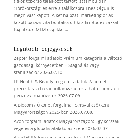
titkos toborzó találkozót tartott Isztambulban
(Törökország) és erre a találkozóra Enes Olgun is
meghívást kapott. A két hálózati marketing óriás
között parázs vita bontakozott ki a kriptodevizákkal
foglalkozó MLM cégekkel...
Legutóbbi bejegyzések
Zepter forgalmi adatok: Prémium kategória a változó
gazdasági környezetben – Stagnálás vagy
stabilizáció?
2026.07.10.
LR Health & Beauty forgalmi adatok: A német
precizitás, a hazai hullámvasút és a háttérben zajló
pénzügyi manőverek
2026.07.09.
A Biocom / Ökonet forgalma 15,4%-al csökkent
Magyarországon 2025-ben
2026.07.08.
Avon forgalmi adatok Magyarországon: Egy korszak
vége és a globális átalakulás szele
2026.07.07.
A doTERRA forgalma nem változott Magyarországon