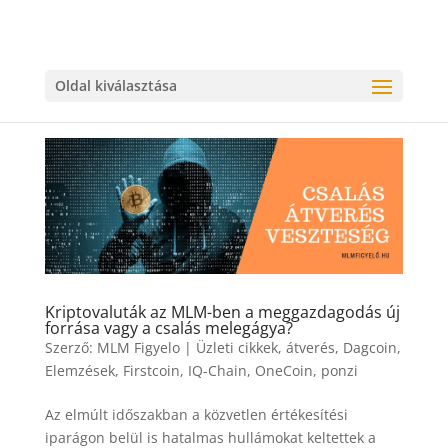
Oldal kiválasztása
Kriptovaluták az MLM-ben a meggazdagodás új
forrása vagy a csalás melegágya?
Szerző:
MLM Figyelo
|
Üzleti cikkek
,
átverés
,
Dagcoin
,
Elemzések
,
Firstcoin
,
IQ-Chain
,
OneCoin
,
ponzi
Az elmúlt időszakban a közvetlen értékesítési
iparágon belül is hatalmas hullámokat keltettek a