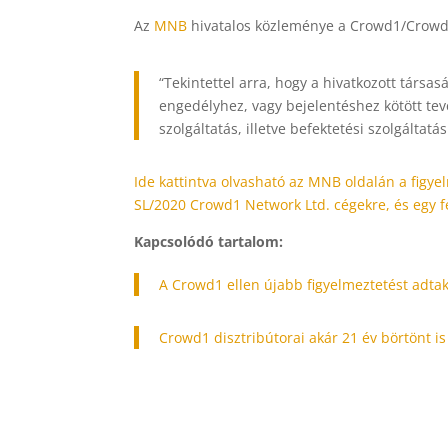
Az
MNB
hivatalos közleménye a Crowd1/Crowd 
“Tekintettel arra, hogy a hivatkozott társa
engedélyhez, vagy bejelentéshez kötött te
szolgáltatás, illetve befektetési szolgáltat
Ide kattintva olvasható az MNB oldalán a figy
SL/2020 Crowd1 Network Ltd. cégekre, és egy f
Kapcsolódó tartalom:
A Crowd1 ellen újabb figyelmeztetést adtak
Crowd1 disztribútorai akár 21 év börtönt i