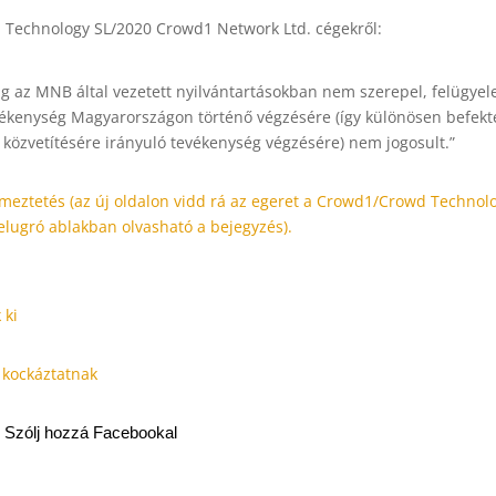
Technology SL/2020 Crowd1 Network Ltd. cégekről:
ság az MNB által vezetett nyilvántartásokban nem szerepel, felügyele
vékenység Magyarországon történő végzésére (így különösen befekt
ás közvetítésére irányuló tevékenység végzésére) nem jogosult.”
elmeztetés (az új oldalon vidd rá az egeret a Crowd1/Crowd Technol
elugró ablakban olvasható a bejegyzés).
 ki
s kockáztatnak
Szólj hozzá Facebookal