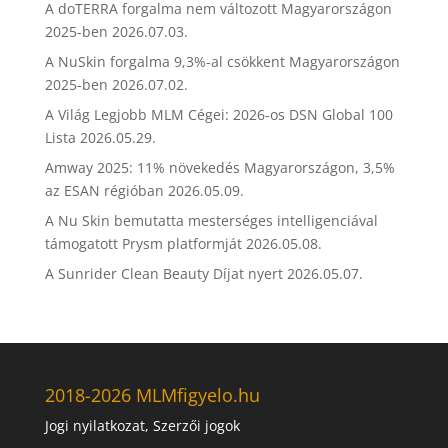
A doTERRA forgalma nem változott Magyarországon
2025-ben
2026.07.03.
A NuSkin forgalma 9,3%-al csökkent Magyarországon
2025-ben
2026.07.02.
A Világ Legjobb MLM Cégei: 2026-os DSN Global 100
Lista
2026.05.29.
Amway 2025: 11% növekedés Magyarországon, 3,5%
az ESAN régióban
2026.05.09.
A Nu Skin bemutatta mesterséges intelligenciával
támogatott Prysm platformját
2026.05.08.
A Sunrider Clean Beauty Díjat nyert
2026.05.07.
2018-2026 MLMfigyelo.hu
Jogi nyilatkozat, Szerzői jogok