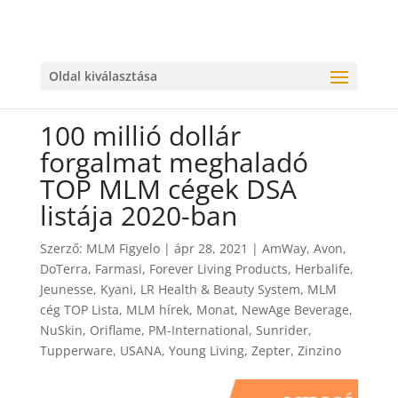
Oldal kiválasztása
100 millió dollár
forgalmat meghaladó
TOP MLM cégek DSA
listája 2020-ban
Szerző:
MLM Figyelo
|
ápr 28, 2021
|
AmWay
,
Avon
,
DoTerra
,
Farmasi
,
Forever Living Products
,
Herbalife
,
Jeunesse
,
Kyani
,
LR Health & Beauty System
,
MLM
cég TOP Lista
,
MLM hírek
,
Monat
,
NewAge Beverage
,
NuSkin
,
Oriflame
,
PM-International
,
Sunrider
,
Tupperware
,
USANA
,
Young Living
,
Zepter
,
Zinzino