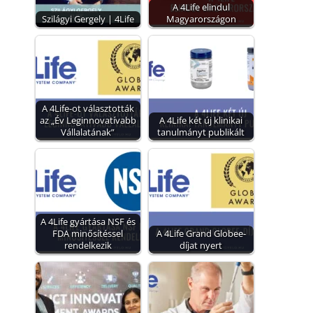
A 4Life elindul
Szilágyi Gergely | 4Life
Magyarországon
A 4Life-ot választották
az „Év Leginnovatívabb
A 4Life két új klinikai
Vállalatának”
tanulmányt publikált
A 4Life gyártása NSF és
FDA minősítéssel
A 4Life Grand Globee-
rendelkezik
díjat nyert