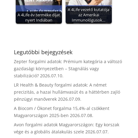
A 4Life vezető kutatója
A 4Life év terméke díjat
az Amerikai
nyert Indiában
Immunológusok…
Legutóbbi bejegyzések
Zepter forgalmi adatok: Prémium kategória a változó
gazdasági környezetben – Stagnálás vagy
stabilizáció?
2026.07.10.
LR Health & Beauty forgalmi adatok: A német
precizitás, a hazai hullámvasút és a háttérben zajló
pénzügyi manőverek
2026.07.09.
A Biocom / Ökonet forgalma 15,4%-al csökkent
Magyarországon 2025-ben
2026.07.08.
Avon forgalmi adatok Magyarországon: Egy korszak
vége és a globális átalakulás szele
2026.07.07.