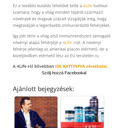
Ez a további kutatás lehetővé tette a
4Life
tudósai
számára, hogy a világ minden tájáról származó
növények és magvak százait vizsgálják meg, hogy
megtalálják a legerősebb immunerősítő fehérjéket.
Így jött létre a világ első immunrendszert támogató
növényi alapú fehérjéje a
4Life
-nál. A növényi
fehérje jelenleg az amerikai piacon elérhető, de a
közeljövőben elérhető lesz az EU területén is.
A 4Life-ról bővebben
IDE KATTINTVA olvashatsz.
Szólj hozzá Facebookal
Ajánlott bejegyzések: