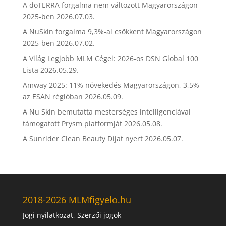
A doTERRA forgalma nem változott Magyarországon
2025-ben
2026.07.03.
A NuSkin forgalma 9,3%-al csökkent Magyarországon
2025-ben
2026.07.02.
A Világ Legjobb MLM Cégei: 2026-os DSN Global 100
Lista
2026.05.29.
Amway 2025: 11% növekedés Magyarországon, 3,5%
az ESAN régióban
2026.05.09.
A Nu Skin bemutatta mesterséges intelligenciával
támogatott Prysm platformját
2026.05.08.
A Sunrider Clean Beauty Díjat nyert
2026.05.07.
2018-2026 MLMfigyelo.hu
Jogi nyilatkozat, Szerzői jogok