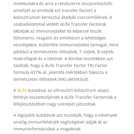
molekulákra és arra a rendszerre összpontosított,
amellyel az emlősök ezt transfer factort a
kolosztrumon keresztül átadják csecsemőiknek. A
szabadalommal védett 4Life Transfer Factorok
oktatják az immunsejteket és képessé teszik
felismerni, reagálni és emlékezni a lehetséges
veszélyekre. Különféle immunsejteket támogat, mint
például a természetes ölősejtek, T-sejtek, B-sejtek,
makrofágok és a többiek. A klinikai tesztekben azt
találták, hogy a 4Life Transfer Factor TRI-Factor
formula 437%-al, jelentős mértékben fokozza a
természetes ölősejtek (NK) aktivitását.
A
4Life
kutatásai az ultraszűrt kolosztrum alapú
fehérje-összetevőjének a 4Life Transfer Factornak a
kifejlesztésében nagy szerepet játszottak.
A legújabb kutatások azt mutatják, hogy a növények
analóg immunfehérjék segítségével adják át az
immuninformációkat a magoknak.