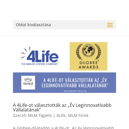
Oldal kiválasztása
A 4Life-ot választották az „Év Leginnovatívabb
Vállalatának”
Szerző:
MLM Figyelo
|
4Life
,
MLM hírek
A Globee-díjátadón a 4Life-ot „Az év leginnovatívabb