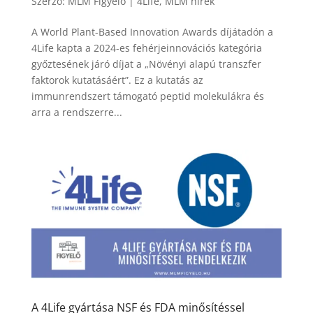
Szerző:
MLM Figyelo
|
4Life
,
MLM hírek
A World Plant-Based Innovation Awards díjátadón a
4Life kapta a 2024-es fehérjeinnovációs kategória
győztesének járó díjat a „Növényi alapú transzfer
faktorok kutatásáért”. Ez a kutatás az
immunrendszert támogató peptid molekulákra és
arra a rendszerre...
A 4Life gyártása NSF és FDA minősítéssel