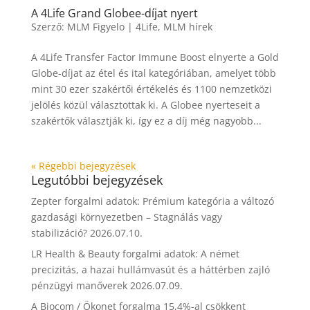
A 4Life Grand Globee-díjat nyert
Szerző:
MLM Figyelo
|
4Life
,
MLM hírek
A 4Life Transfer Factor Immune Boost elnyerte a Gold
Globe-díjat az étel és ital kategóriában, amelyet több
mint 30 ezer szakértői értékelés és 1100 nemzetközi
jelölés közül választottak ki. A Globee nyerteseit a
szakértők választják ki, így ez a díj még nagyobb...
« Régebbi bejegyzések
Legutóbbi bejegyzések
Zepter forgalmi adatok: Prémium kategória a változó
gazdasági környezetben – Stagnálás vagy
stabilizáció?
2026.07.10.
LR Health & Beauty forgalmi adatok: A német
precizitás, a hazai hullámvasút és a háttérben zajló
pénzügyi manőverek
2026.07.09.
A Biocom / Ökonet forgalma 15,4%-al csökkent