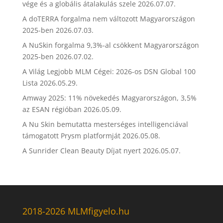
vége és a globális átalakulás szele
2026.07.07.
A doTERRA forgalma nem változott Magyarországon
2025-ben
2026.07.03.
A NuSkin forgalma 9,3%-al csökkent Magyarországon
2025-ben
2026.07.02.
A Világ Legjobb MLM Cégei: 2026-os DSN Global 100
Lista
2026.05.29.
Amway 2025: 11% növekedés Magyarországon, 3,5%
az ESAN régióban
2026.05.09.
A Nu Skin bemutatta mesterséges intelligenciával
támogatott Prysm platformját
2026.05.08.
A Sunrider Clean Beauty Díjat nyert
2026.05.07.
2018-2026 MLMfigyelo.hu