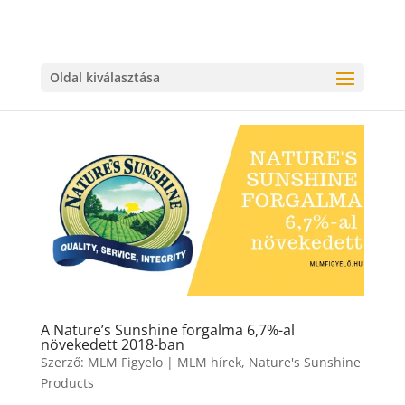
Oldal kiválasztása
A Nature’s Sunshine forgalma 6,7%-al
növekedett 2018-ban
Szerző:
MLM Figyelo
|
MLM hírek
,
Nature's Sunshine
Products