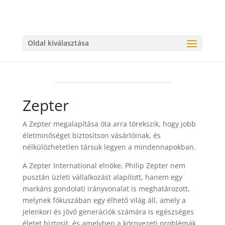
Oldal kiválasztása
Zepter
A Zepter megalapítása óta arra törekszik, hogy jobb
életminőséget biztosítson vásárlóinak, és
nélkülözhetetlen társuk legyen a mindennapokban.
A Zepter International elnöke, Philip Zepter nem
pusztán üzleti vállalkozást alapított, hanem egy
markáns gondolati irányvonalat is meghatározott,
melynek fókuszában egy élhető világ áll, amely a
jelenkori és jövő generációk számára is egészséges
életet biztosít, és amelyben a környezeti problémák