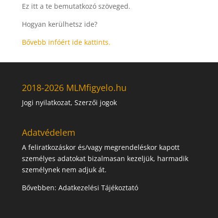
Ez itt a te bemutatkozó szöveged.
Hogyan kerülhetsz ide?
Bővebb infóért ide kattints.
2018-2026 MLMfigyelo.hu
Jogi nyilatkozat, Szerzői jogok
Adatvédelem
A feliratkozáskor és/vagy megrendeléskor kapott
személyes adatokat bizalmasan kezeljük, harmadik
személynek nem adjuk át.
Bővebben:
Adatkezelési Tájékoztató