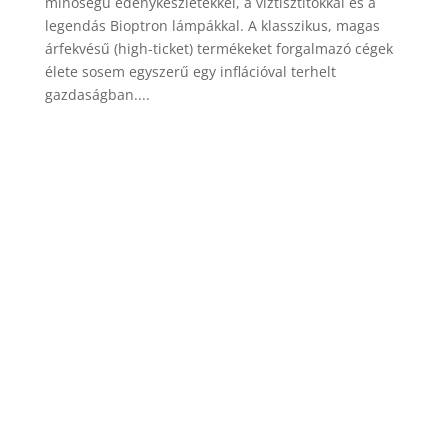
minőségű edénykészletekkel, a víztisztítókkal és a
legendás Bioptron lámpákkal. A klasszikus, magas
árfekvésű (high-ticket) termékeket forgalmazó cégek
élete sosem egyszerű egy inflációval terhelt
gazdaságban....