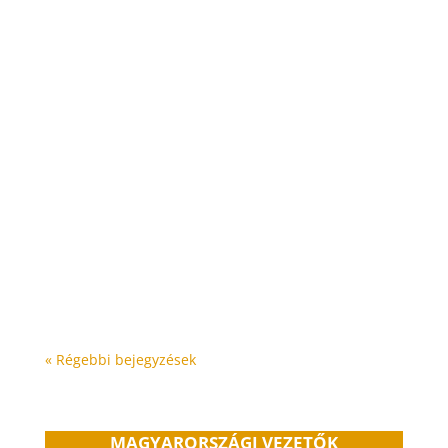
A Magyarországon adózó MLM cégek forgalmi
adatai elkezdtek nyilvánosak lenni az
aóbevallásokból, amit az Igazságügyi
Minisztérium Céginformációs oldalán érhetünk
el. Ezek alapján az adatok alapján készítettük el
a listának, amiben csak a belföldi nettó
értékesítés...
« Régebbi bejegyzések
MAGYARORSZÁGI VEZETŐK