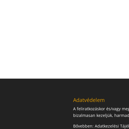
Adatvédelem
A feliratkozáskor és/vagy m
bizalmasan kezeljük, harmad
Bővebben:
Adatkezelési Tájé