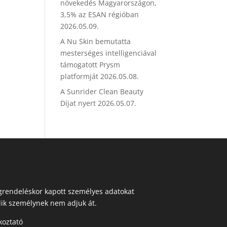
növekedés Magyarországon,
3,5% az ESAN régióban
2026.05.09.
A Nu Skin bemutatta
mesterséges intelligenciával
támogatott Prysm
platformját
2026.05.08.
A Sunrider Clean Beauty
Díjat nyert
2026.05.07.
egrendeléskor kapott személyes adatokat
ik személynek nem adjuk át.
koztató