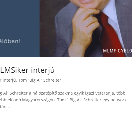
MLMSiker interjú
 interjú
,
Tom ”Big Al” Schreiter
Al” Schreiter a hálózatépítő szakma egyik igazi veteránja, több
tebb előadó Magyarországon. Tom ” Big Al” Schreiter egy network
tán...