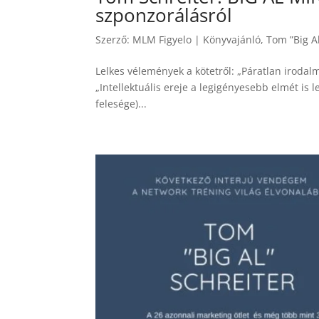
szponzorálásról
Szerző:
MLM Figyelo
|
Könyvajánló
,
Tom ”Big Al
Lelkes vélemények a kötetről: „Páratlan iroda
„Intellektuális ereje a legigényesebb elmét is le
felesége)...