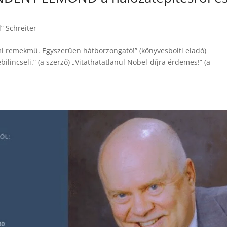
” Schreiter
lmi remekmű. Egyszerűen hátborzongató!” (könyvesbolti eladó)
bilincseli.” (a szerző) „Vitathatatlanul Nobel-díjra érdemes!” (a