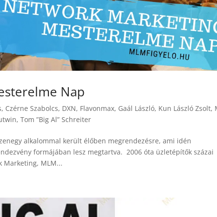
esterelme Nap
s
,
Czérne Szabolcs
,
DXN
,
Flavonmax
,
Gaál László
,
Kun László Zsolt
,
utwin
,
Tom ”Big Al” Schreiter
zenegy alkalommal került élőben megrendezésre, ami idén
endezvény formájában lesz megtartva. 2006 óta üzletépítők százai
 Marketing, MLM...