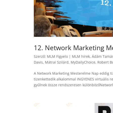
12. Network Marketing M
Szerző:
MLM Figyelo
|
MLM hírek
,
Ádám Tamá
Davis
,
Mátrai Szilárd
,
MyDailyChoice
,
Robert B
A Network Marketing Mesterelme Nap eddig ti
tizenkettedik alkalommal INGYENES virtuális r
gyűlnek össze rendszeresen különbözőNetwork