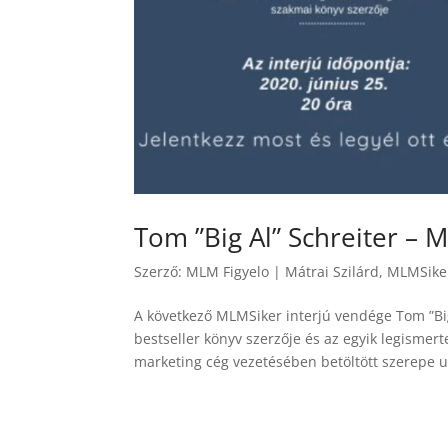
Tom ”Big Al” Schreiter – 
Szerző:
MLM Figyelo
|
Mátrai Szilárd
,
MLMSiker
A következő MLMSiker interjú vendége Tom ”Big 
bestseller könyv szerzője és az egyik legismer
marketing cég vezetésében betöltött szerepe u