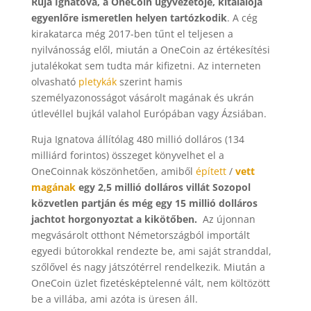
Ruja Ignatova, a OneCoin ügyvezetője, kitalálója
egyenlőre ismeretlen helyen tartózkodik
. A cég
kirakatarca még 2017-ben tűnt el teljesen a
nyilvánosság elől, miután a OneCoin az értékesítési
jutalékokat sem tudta már kifizetni. Az interneten
olvasható
pletykák
szerint hamis
személyazonosságot vásárolt magának és ukrán
útlevéllel bujkál valahol Európában vagy Ázsiában.
Ruja Ignatova állítólag 480 millió dolláros (134
milliárd forintos) összeget könyvelhet el a
OneCoinnak köszönhetően, amiből
épített
/
vett
magának
egy 2,5 millió dolláros villát Sozopol
közvetlen partján és még egy 15 millió dolláros
jachtot horgonyoztat a kikötőben.
Az újonnan
megvásárolt otthont Németországból importált
egyedi bútorokkal rendezte be, ami saját stranddal,
szőlővel és nagy játszótérrel rendelkezik. Miután a
OneCoin üzlet fizetésképtelenné vált, nem költözött
be a villába, ami azóta is üresen áll.