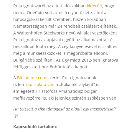
Ruja Ignatovaról az eltelt időszakban
kiderült
, hogy
nem a OneCoin volt az első olyan üzlete, ahol a
hatóságokkal került szemben, hiszen korábban
Németországban már 24 rendbeli csalásért elítélték.
A Waltenhofen Steelworks nevű vállalat vezetőjeként
Ruja Ignatova az apjával együtt az alkalmazottait és
beszállítóit lopta meg. A cég könyvelésével is csalt és
még a munkaeszközöket is megpróbálta ellopni,
Bulgáriába szállítani. Az ügy miatt 2012-ben Ignatova
felfüggesztett börtönbüntetést kapott.
A
Bitsonline.com
szerint Ruja Ignatovanak
üzleti
kapcsolata van
a „Kokainkirályként” is
emlegetett Hrisztofosz Amanatidisz bolgár
maffiavezérrel is, aki jelenleg szintén szökésben van.
Ha tetszett a cikk támogasd az oldalt egy megosztással!
🙂
Kapcsolódó tartalom: