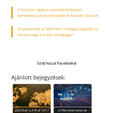
A OneCoin egykori vezetőjét Sebastian
Greenwood-ot letartóztatták és kiadták USA-nak
Kriptovaluták az MLM-ben a meggazdagodás új
forrása vagy a csalás melegágya?
Szólj hozzá Facebookal
Ajánlott bejegyzések:
2023-ban 2,3 %-al 167,7
A PM-International