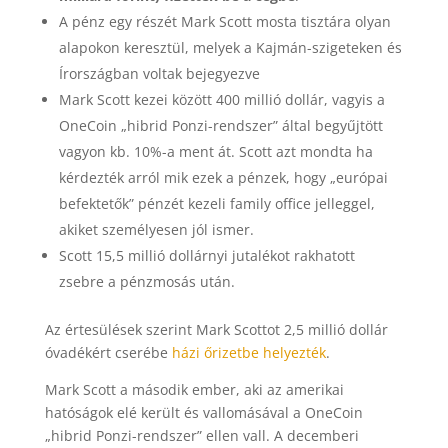
A pénz egy részét Mark Scott mosta tisztára olyan
alapokon keresztül, melyek a Kajmán-szigeteken és
Írországban voltak bejegyezve
Mark Scott kezei között 400 millió dollár, vagyis a
OneCoin „hibrid Ponzi-rendszer” által begyűjtött
vagyon kb. 10%-a ment át. Scott azt mondta ha
kérdezték arról mik ezek a pénzek, hogy „európai
befektetők” pénzét kezeli family office jelleggel,
akiket személyesen jól ismer.
Scott 15,5 millió dollárnyi jutalékot rakhatott
zsebre a pénzmosás után.
Az értesülések szerint Mark Scottot 2,5 millió dollár
óvadékért cserébe
házi őrizetbe he
lyezték
.
Mark Scott a második ember, aki az amerikai
hatóságok elé került és vallomásával a OneCoin
„hibrid Ponzi-rendszer” ellen vall. A decemberi