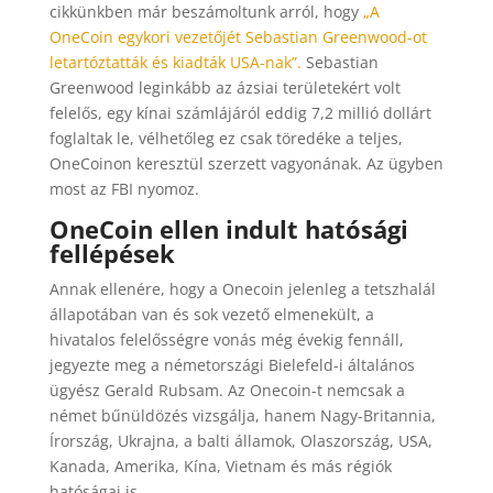
cikkünkben már beszámoltunk arról, hogy
„A
OneCoin egykori vezetőjét Sebastian Greenwood-ot
letartóztatták és kiadták USA-nak”.
Sebastian
Greenwood leginkább az ázsiai területekért volt
felelős, egy kínai számlájáról eddig 7,2 millió dollárt
foglaltak le, vélhetőleg ez csak töredéke a teljes,
OneCoinon keresztül szerzett vagyonának. Az ügyben
most az FBI nyomoz.
OneCoin ellen indult hatósági
fellépések
Annak ellenére, hogy a Onecoin jelenleg a tetszhalál
állapotában van és sok vezető elmenekült, a
hivatalos felelősségre vonás még évekig fennáll,
jegyezte meg a németországi Bielefeld-i általános
ügyész Gerald Rubsam. Az Onecoin-t nemcsak a
német bűnüldözés vizsgálja, hanem Nagy-Britannia,
Írország, Ukrajna, a balti államok, Olaszország, USA,
Kanada, Amerika, Kína, Vietnam és más régiók
hatóságai is.