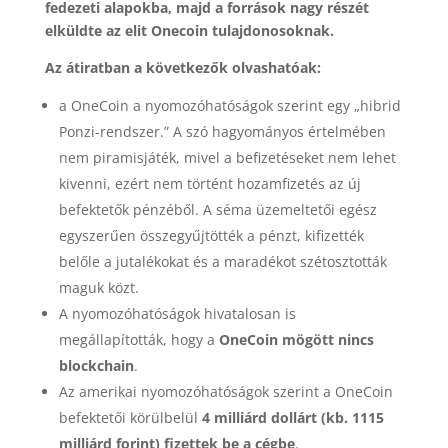
fedezeti alapokba, majd a források nagy részét
elküldte az elit Onecoin tulajdonosoknak.
Az átiratban a következők olvashatóak:
a OneCoin a nyomozóhatóságok szerint egy „hibrid
Ponzi-rendszer.” A szó hagyományos értelmében
nem piramisjáték, mivel a befizetéseket nem lehet
kivenni, ezért nem történt hozamfizetés az új
befektetők pénzéből. A séma üzemeltetői egész
egyszerűen összegyűjtötték a pénzt, kifizették
belőle a jutalékokat és a maradékot szétosztották
maguk közt.
A nyomozóhatóságok hivatalosan is
megállapították, hogy a
OneCoin mögött nincs
blockchain
.
Az amerikai nyomozóhatóságok szerint a OneCoin
befektetői körülbelül
4 milliárd dollárt (kb. 1115
milliárd forint) fizettek be a cégbe
.