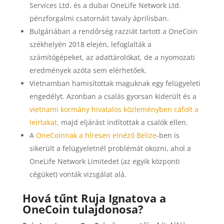
Services Ltd. és a dubai OneLife Network Ltd.
pénzforgalmi csatornáit tavaly áprilisban.
Bulgáriában a rendőrség razziát tartott a OneCoin
székhelyén 2018 elején, lefoglalták a
számítógépeket, az adattárolókat, de a nyomozati
eredmények azóta sem elérhetőek.
Vietnamban hamisítottak maguknak egy felügyeleti
engedélyt. Azonban a csalás gyorsan kiderült és a
vietnami kormány hivatalos közleményben cáfolt a
leírtakat,
majd eljárást indítottak a csalók ellen.
A
OneCoinnak a híresen elnéző Belize
-ben is
sikerült a felügyeletnél problémát okozni, ahol a
OneLife Network Limitedet (az egyik központi
cégüket) vonták vizsgálat alá.
Hová tűnt Ruja Ignatova a
OneCoin tulajdonosa?