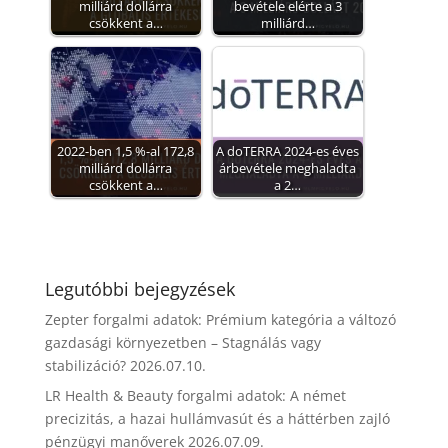
milliárd dollárra
bevétele elérte a 3
csökkent a…
milliárd…
2022-ben 1,5 %-al 172,8
A doTERRA 2024-es éves
milliárd dollárra
árbevétele meghaladta
csökkent a…
a 2…
Legutóbbi bejegyzések
Zepter forgalmi adatok: Prémium kategória a változó
gazdasági környezetben – Stagnálás vagy
stabilizáció?
2026.07.10.
LR Health & Beauty forgalmi adatok: A német
precizitás, a hazai hullámvasút és a háttérben zajló
pénzügyi manőverek
2026.07.09.