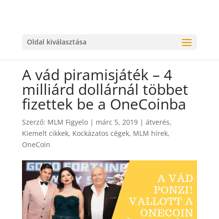
Oldal kiválasztása
A vád piramisjáték – 4
milliárd dollárnál többet
fizettek be a OneCoinba
Szerző:
MLM Figyelo
|
márc 5, 2019
|
átverés
,
Kiemelt cikkek
,
Kockázatos cégek
,
MLM hírek
,
OneCoin