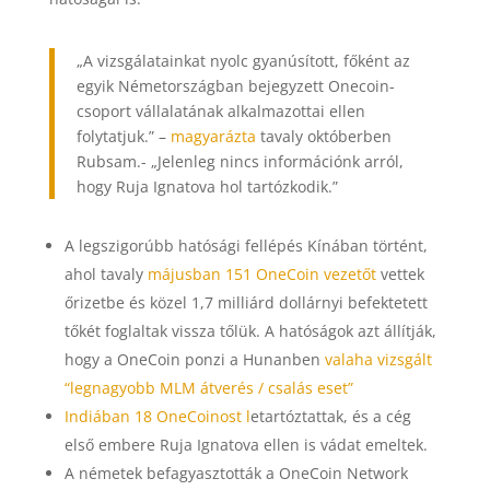
„A vizsgálatainkat nyolc gyanúsított, főként az
egyik Németországban bejegyzett Onecoin-
csoport vállalatának alkalmazottai ellen
folytatjuk.” –
magyarázta
tavaly októberben
Rubsam.- „Jelenleg nincs információnk arról,
hogy Ruja Ignatova hol tartózkodik.”
A legszigorúbb hatósági fellépés Kínában történt,
ahol tavaly
májusban 151 OneCoin vezetőt
vettek
őrizetbe és közel 1,7 milliárd dollárnyi befektetett
tőkét foglaltak vissza tőlük. A hatóságok azt állítják,
hogy a OneCoin ponzi a Hunanben
valaha vizsgált
“legnagyobb MLM átverés / csalás eset”
Indiában 18 OneCoinost l
etartóztattak, és a cég
első embere Ruja Ignatova ellen is vádat emeltek.
A németek befagyasztották a OneCoin Network