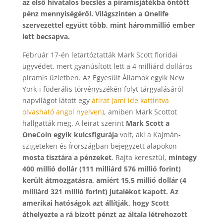
az első hivatalos becslés a piramisjátékba öntött
pénz mennyiségéről. Világszinten a Onelife
szervezettel együtt több, mint hárommillió ember
lett becsapva.
Február 17-én letartóztatták Mark Scott floridai
ügyvédet, mert gyanúsított lett a 4 milliárd dolláros
piramis üzletben. Az Egyesült Államok egyik New
York-i föderális törvényszékén folyt tárgyalásáról
napvilágot látott egy
átirat (ami ide kattintva
olvasható angol nyelven)
, amiben Mark Scottot
hallgatták meg. A leirat szerint
Mark Scott a
OneCoin egyik kulcsfigurája
volt, aki a Kajmán-
szigeteken és Írországban bejegyzett alapokon
mosta tisztára a pénzeket
. Rajta keresztül,
mintegy
400 millió dollár (111 milliárd 576 millió forint)
került átmozgatásra, amiért 15,5 millió dollár (4
milliárd 321 millió forint) jutalékot kapott. Az
amerikai hatóságok azt állítják, hogy Scott
áthelyezte a rá bízott pénzt az általa létrehozott