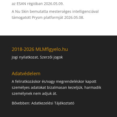
az ESAN régióban
2026.05.09.
A Nu Skin bemutatta mesterséges intelligenciával
támogatott Prysm platformját
2026.05.08.
2018-2026 MLMfigyelo.hu
Jogi nyilatkozat, Szerzői jogok
Adatvédelem
A feliratkozáskor és/vagy megrendeléskor kapott
személyes adatokat bizalmasan kezeljük, harmadik
személynek nem adjuk át.
Bővebben:
Adatkezelési Tájékoztató