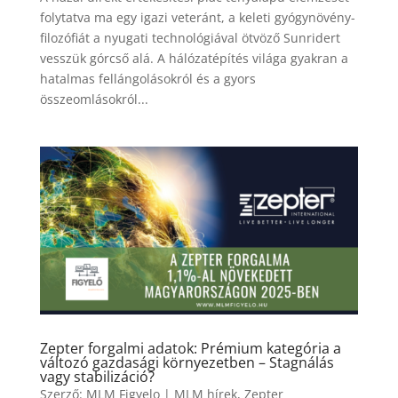
folytatva ma egy igazi veteránt, a keleti gyógynövény-
filozófiát a nyugati technológiával ötvöző Sunridert
vesszük górcső alá. A hálózatépítés világa gyakran a
hatalmas fellángolásokról és a gyors
összeomlásokról...
Zepter forgalmi adatok: Prémium kategória a
változó gazdasági környezetben – Stagnálás
vagy stabilizáció?
Szerző:
MLM Figyelo
|
MLM hírek
,
Zepter