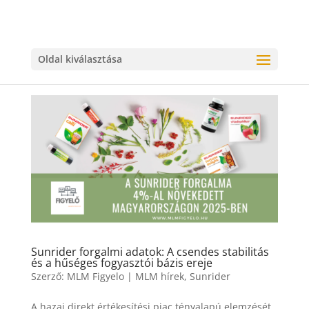
Oldal kiválasztása
Sunrider forgalmi adatok: A csendes stabilitás
és a hűséges fogyasztói bázis ereje
Szerző:
MLM Figyelo
|
MLM hírek
,
Sunrider
A hazai direkt értékesítési piac tényalapú elemzését