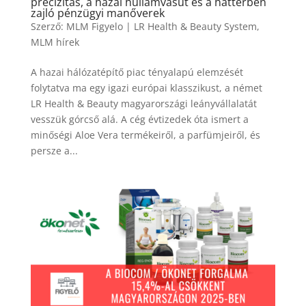
precizitás, a hazai hullámvasút és a háttérben
zajló pénzügyi manőverek
Szerző:
MLM Figyelo
|
LR Health & Beauty System
,
MLM hírek
A hazai hálózatépítő piac tényalapú elemzését
folytatva ma egy igazi európai klasszikust, a német
LR Health & Beauty magyarországi leányvállalatát
vesszük górcső alá. A cég évtizedek óta ismert a
minőségi Aloe Vera termékeiről, a parfümjeiről, és
persze a...