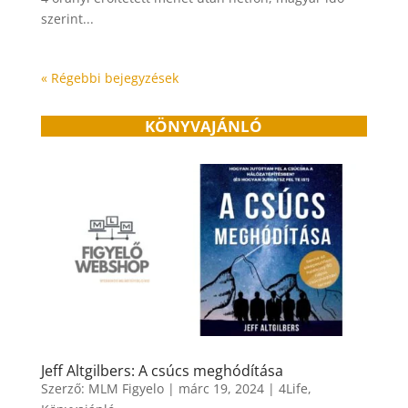
szerint...
« Régebbi bejegyzések
KÖNYVAJÁNLÓ
Jeff Altgilbers: A csúcs meghódítása
Szerző:
MLM Figyelo
|
márc 19, 2024
|
4Life
,