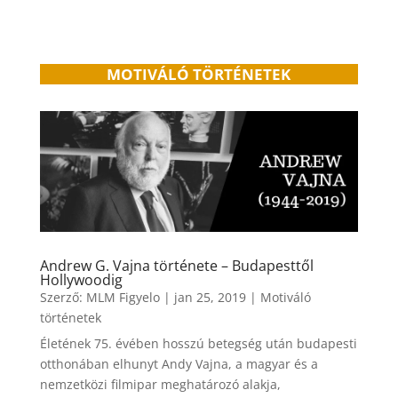
MOTIVÁLÓ TÖRTÉNETEK
Andrew G. Vajna története – Budapesttől
Hollywoodig
Szerző:
MLM Figyelo
|
jan 25, 2019
|
Motiváló
történetek
Életének 75. évében hosszú betegség után budapesti
otthonában elhunyt Andy Vajna, a magyar és a
nemzetközi filmipar meghatározó alakja,