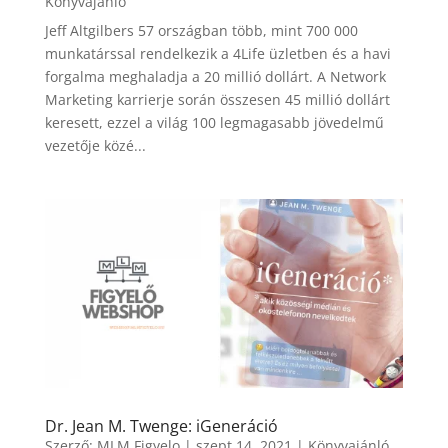
Könyvajánló
Jeff Altgilbers 57 országban több, mint 700 000
munkatárssal rendelkezik a 4Life üzletben és a havi
forgalma meghaladja a 20 millió dollárt. A Network
Marketing karrierje során összesen 45 millió dollárt
keresett, ezzel a világ 100 legmagasabb jövedelmű
vezetője közé...
Dr. Jean M. Twenge: iGeneráció
Szerző:
MLM Figyelo
|
szept 14, 2021
|
Könyvajánló