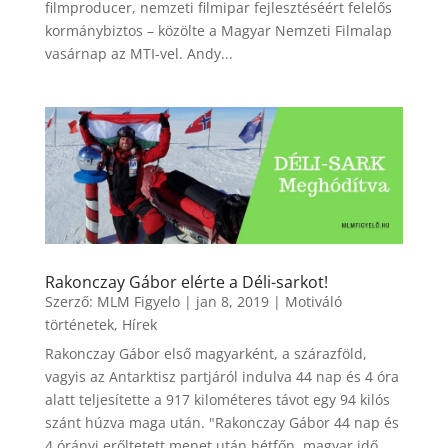
filmproducer, nemzeti filmipar fejlesztéséért felelős
kormánybiztos – közölte a Magyar Nemzeti Filmalap
vasárnap az MTI-vel. Andy...
Rakonczay Gábor elérte a Déli-sarkot!
Szerző:
MLM Figyelo
|
jan 8, 2019
|
Motiváló
történetek
,
Hírek
Rakonczay Gábor első magyarként, a szárazföld,
vagyis az Antarktisz partjáról indulva 44 nap és 4 óra
alatt teljesítette a 917 kilométeres távot egy 94 kilós
szánt húzva maga után. "Rakonczay Gábor 44 nap és
4 órányi erőltetett menet után hétfőn, magyar idő