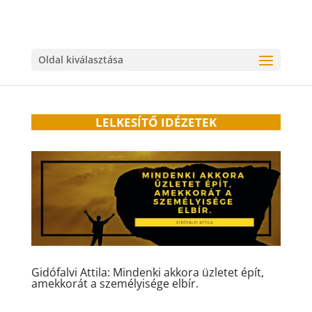
Oldal kiválasztása
LELKESÍTŐ IDÉZETEK
Gidófalvi Attila: Mindenki akkora üzletet épít,
amekkorát a személyisége elbír.