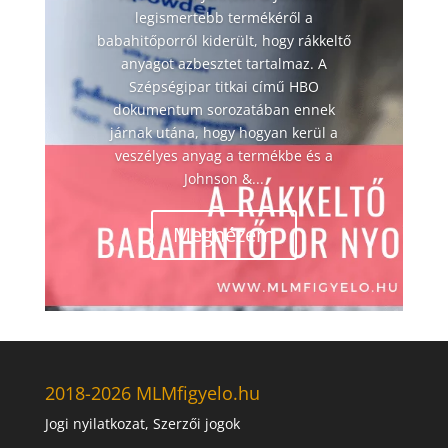
legismertebb termékéről a
babahitőporról kiderült, hogy rákkeltő
anyagot azbesztet tartalmaz. A
Szépségipar titkai című HBO
dokumentum sorozatában ennek
járnak utána, hogy hogyan kerül a
veszélyes anyag a termékbe és a
Johnson &...
Megnézem
2018-2026 MLMfigyelo.hu
Jogi nyilatkozat, Szerzői jogok