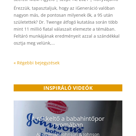
Érezzük, tapasztaljuk, hogy az iGeneráció valóban
nagyon más, de pontosan milyenek ők, a 95 után
születettek? Dr. Twenge átfogó kutatása során több
mint 11 millió fiatal válaszait elemezte a témában.
Feltáró munkájának eredményeit azzal a szándékkal
osztja meg velünk,...
« Régebbi bejegyzések
INSPIRÁLÓ VIDEÓK
A rákkeltő a babahintőpor
nyomában
Az amerikai Johnson & Johnson