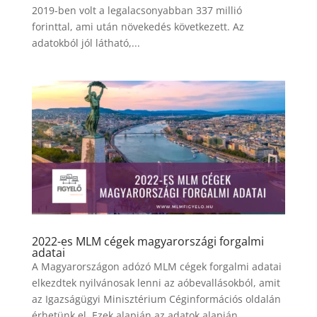
2019-ben volt a legalacsonyabban 337 millió
forinttal, ami után növekedés következett. Az
adatokból jól látható,...
2022-es MLM cégek magyarországi forgalmi
adatai
A Magyarországon adózó MLM cégek forgalmi adatai
elkezdtek nyilvánosak lenni az aóbevallásokból, amit
az Igazságügyi Minisztérium Céginformációs oldalán
érhetünk el. Ezek alapján az adatok alapján