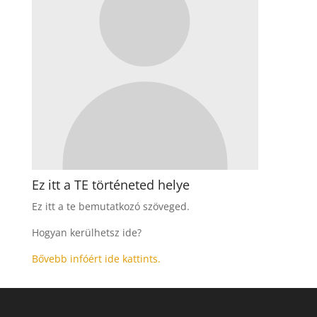
Ez itt a TE történeted helye
Ez itt a te bemutatkozó szöveged.
Hogyan kerülhetsz ide?
Bővebb infóért ide kattints.