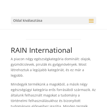
Oldal kiválasztása
RAIN International
A piacon négy egészségkategória dominált: olajok,
gyümölcslevek, pirulák és gyógynövények.
Most
létrehoztuk a legújabb kategóriát, és ez már a
legjobb.
Mindegyik termékünk a magokból, a másik négy
egészségügyi kategória erős forrásából származik.
Az
általunk felhasznált magokat a tudomány a
történelmi felhasználásukhoz és bizonyított
tudományos előnyeihez igazítja.
Minden termék